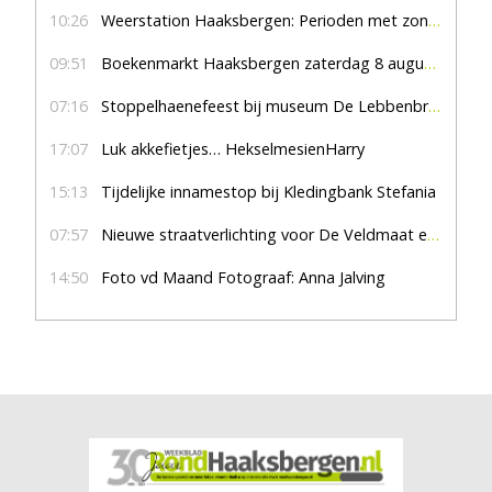
10:26
Weerstation Haaksbergen: Perioden met zon en droog
09:51
Boekenmarkt Haaksbergen zaterdag 8 augustus, marktplein Haaksbergen
07:16
Stoppelhaenefeest bij museum De Lebbenbrugge
17:07
Luk akkefietjes… HekselmesienHarry
15:13
Tijdelijke innamestop bij Kledingbank Stefania
07:57
Nieuwe straatverlichting voor De Veldmaat en De Pas
14:50
Foto vd Maand Fotograaf: Anna Jalving