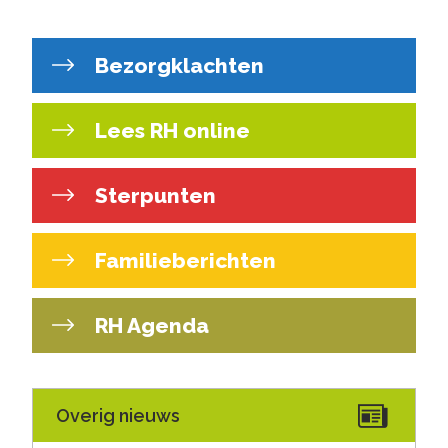
Bezorgklachten
Lees RH online
Sterpunten
Familieberichten
RH Agenda
Overig nieuws