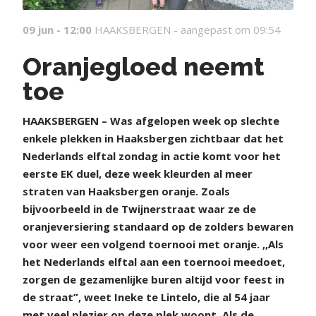
09 jun - 12:00
HAAKSBERGEN -
aangepast om 09:54
Oranjegloed neemt
toe
H
AAKSBERGEN – Was afgelopen week op slechte
enkele plekken in Haaksbergen zichtbaar dat het
Nederlands elftal zondag in actie komt voor het
eerste EK duel, deze week kleurden al meer
straten van Haaksbergen oranje. Zoals
bijvoorbeeld in de Twijnerstraat waar ze de
oranjeversiering standaard op de zolders bewaren
voor weer een volgend toernooi met oranje. ,,Als
het Nederlands elftal aan een toernooi meedoet,
zorgen de gezamenlijke buren altijd voor feest in
de straat”, weet Ineke te Lintelo, die al 54 jaar
met veel plezier op deze plek woont. Als de