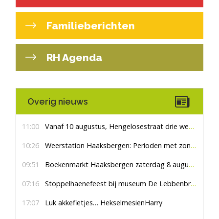
Familieberichten
RH Agenda
Overig nieuws
11:00
Vanaf 10 augustus, Hengelosestraat drie weken dicht voor doorgaand verkeer
10:26
Weerstation Haaksbergen: Perioden met zon en droog
09:51
Boekenmarkt Haaksbergen zaterdag 8 augustus, marktplein Haaksbergen
07:16
Stoppelhaenefeest bij museum De Lebbenbrugge
17:07
Luk akkefietjes… HekselmesienHarry