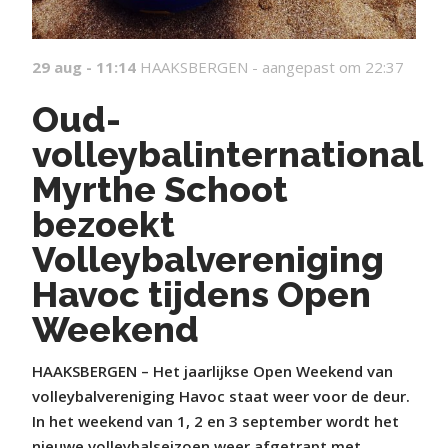
29 aug - 11:14
HAAKSBERGEN -
aangepast om 22:37
Oud-
volleybalinternational
Myrthe Schoot
bezoekt
Volleybalvereniging
Havoc tijdens Open
Weekend
HAAKSBERGEN – Het jaarlijkse Open Weekend van
volleybalvereniging Havoc staat weer voor de deur.
In het weekend van 1, 2 en 3 september wordt het
nieuwe volleybalseizoen weer afgetrapt met