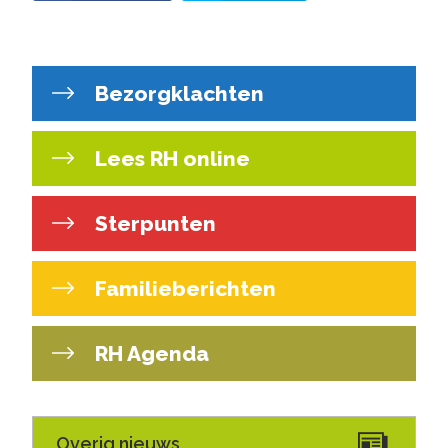
Bezorgklachten
Lees RH online
Sterpunten
Familieberichten
RH Agenda
Overig nieuws