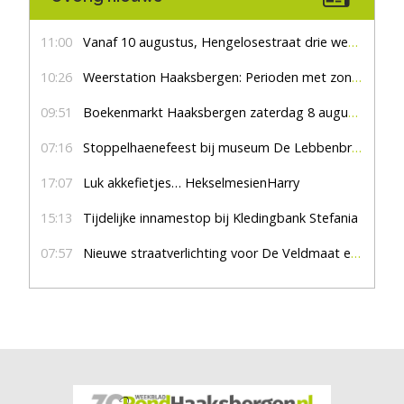
11:00
Vanaf 10 augustus, Hengelosestraat drie weken dicht voor doorgaand verkeer
10:26
Weerstation Haaksbergen: Perioden met zon en droog
09:51
Boekenmarkt Haaksbergen zaterdag 8 augustus, marktplein Haaksbergen
07:16
Stoppelhaenefeest bij museum De Lebbenbrugge
17:07
Luk akkefietjes… HekselmesienHarry
15:13
Tijdelijke innamestop bij Kledingbank Stefania
07:57
Nieuwe straatverlichting voor De Veldmaat en De Pas