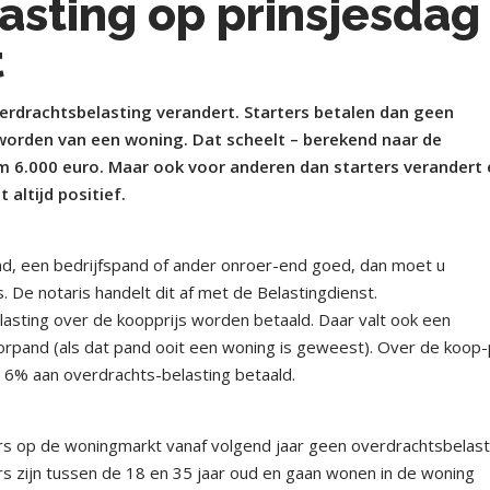
asting op prinsjesdag
t
verdrachtsbelasting verandert. Starters betalen dan geen
worden van een woning. Dat scheelt – berekend naar de
m 6.000 euro. Maar ook voor anderen dan starters verandert 
 altijd positief.
ond, een bedrijfspand of ander onroer-end goed, dan moet u
 De notaris handelt dit af met de Belastingdienst.
sting over de koopprijs worden betaald. Daar valt ook een
pand (als dat pand ooit een woning is geweest). Over de koop-p
t 6% aan overdrachts-belasting betaald.
rters op de woningmarkt vanaf volgend jaar geen overdrachtsbelast
rs zijn tussen de 18 en 35 jaar oud en gaan wonen in de woning