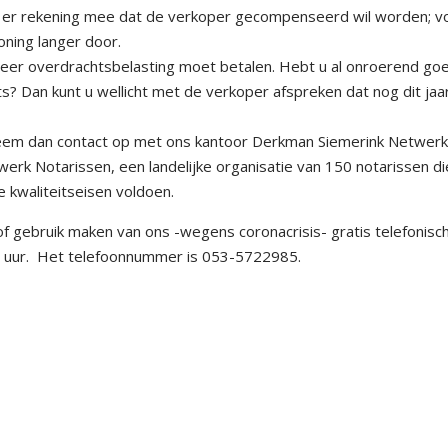
ud er rekening mee dat de verkoper gecompenseerd wil worden; v
oning langer door.
meer overdrachtsbelasting moet betalen. Hebt u al onroerend go
s? Dan kunt u wellicht met de verkoper afspreken dat nog dit jaa
, neem dan contact op met ons kantoor Derkman Siemerink Netwer
werk Notarissen, een landelijke organisatie van 150 notarissen di
e kwaliteitseisen voldoen.
 of gebruik maken van ons -wegens coronacrisis- gratis telefonisc
0 uur. Het telefoonnummer is 053-5722985.