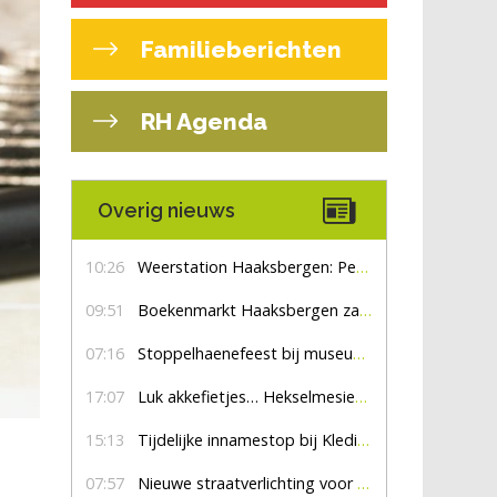
Familieberichten
RH Agenda
Overig nieuws
10:26
Weerstation Haaksbergen: Perioden met zon en droog
09:51
Boekenmarkt Haaksbergen zaterdag 8 augustus, marktplein Haaksbergen
07:16
Stoppelhaenefeest bij museum De Lebbenbrugge
17:07
Luk akkefietjes… HekselmesienHarry
15:13
Tijdelijke innamestop bij Kledingbank Stefania
07:57
Nieuwe straatverlichting voor De Veldmaat en De Pas