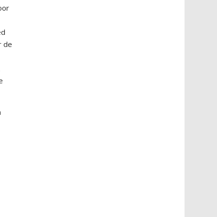
oor
ed
r de
k
e
h