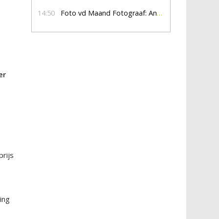
14:50
Foto vd Maand Fotograaf: Anna Jalving
er
rijs
ing