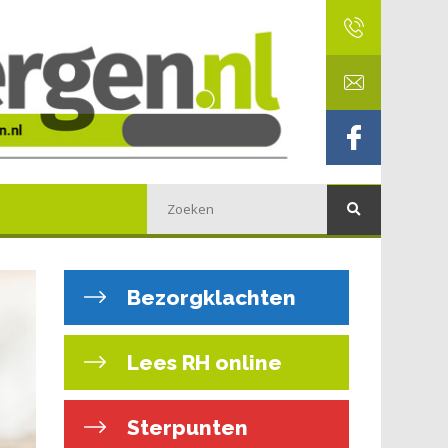
Bezorgklachten
Lees RH online
Sterpunten