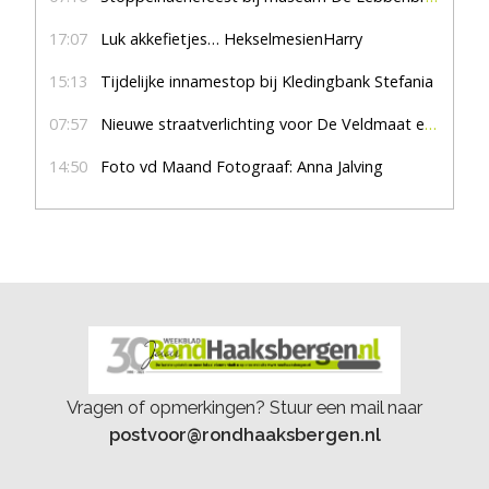
17:07
Luk akkefietjes… HekselmesienHarry
15:13
Tijdelijke innamestop bij Kledingbank Stefania
07:57
Nieuwe straatverlichting voor De Veldmaat en De Pas
14:50
Foto vd Maand Fotograaf: Anna Jalving
Vragen of opmerkingen? Stuur een mail naar
postvoor@rondhaaksbergen.nl