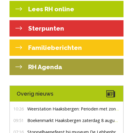
Lees RH online
Sterpunten
Familieberichten
RH Agenda
Overig nieuws
10:26
Weerstation Haaksbergen: Perioden met zon en droog
09:51
Boekenmarkt Haaksbergen zaterdag 8 augustus, marktplein Haaksbergen
07:16
Stoppelhaenefeest bij museum De Lebbenbrugge