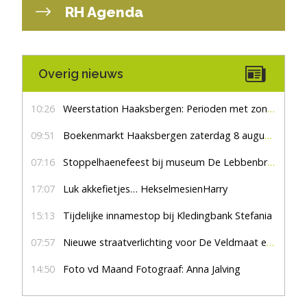
RH Agenda
Overig nieuws
10:26
Weerstation Haaksbergen: Perioden met zon en droog
09:51
Boekenmarkt Haaksbergen zaterdag 8 augustus, marktplein Haaksbergen
07:16
Stoppelhaenefeest bij museum De Lebbenbrugge
17:07
Luk akkefietjes… HekselmesienHarry
15:13
Tijdelijke innamestop bij Kledingbank Stefania
07:57
Nieuwe straatverlichting voor De Veldmaat en De Pas
14:50
Foto vd Maand Fotograaf: Anna Jalving