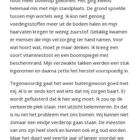
nooit meer bovenop gekomen. Het ging ineens
helemaal mis met mijn standplaats. De grond spoelde
tussen mijn wortels weg. Ik kon niet genoeg
voedingsstoffen meer uit de bodem halen en mijn
haarvaten kregen te weinig zuurstof. Gelukkig kwamen
er mensen die mijn verzorging ter hand namen. Voor
wat hoort wat, moet je maar denken. Ik kreeg een
soort vitaminestoot en een boomspiegel met
beschermrand. Mijn verzwakte takken werden een stuk
ingenomen en daarna zette het herstel voorspoedig in.
Tegenwoordig gaat het weer buitengewoon goed met
mij. Al is er sinds kort wel iets dat mij zorgen baart. Er
wordt gefluisterd dat ik hier weg moet. Ik zou op de
verkeerde plek staan. Het uitzicht belemmeren. En dat
is nu net het probleem met ons bomen. Wij kunnen niet
zomaar een eindje verderop gaan staan. De meesten
van ons zijn heel sterk en kunnen ook erg oud worden.
Maar het duurt wel veertig jaar of langer voordat we