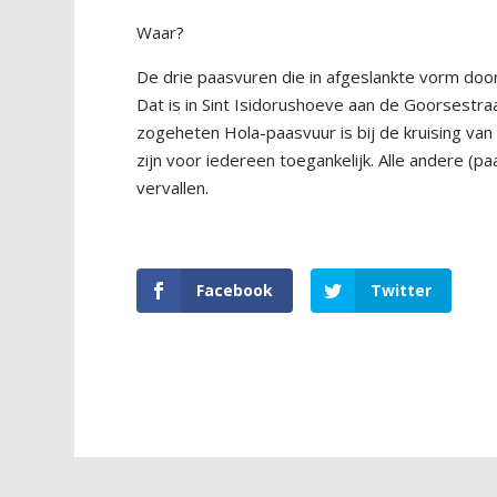
Waar?
De drie paasvuren die in afgeslankte vorm do
Dat is
in
S
int
Isidorush
oeve
aan de Goor
se
stra
zoge
heten
Hola-paasvuur is
bij de kruising va
zijn voor iedereen toegankelijk. Alle andere (p
vervallen.
Facebook
Twitter