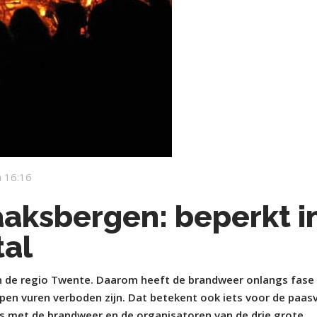
 16:16
aaksbergen: beperkt i
al
g in de regio Twente. Daarom heeft de brandweer onlangs fase
open vuren verboden zijn.
Dat betekent ook iets voor de paas
s met de brandweer en de organisatoren van de drie grote