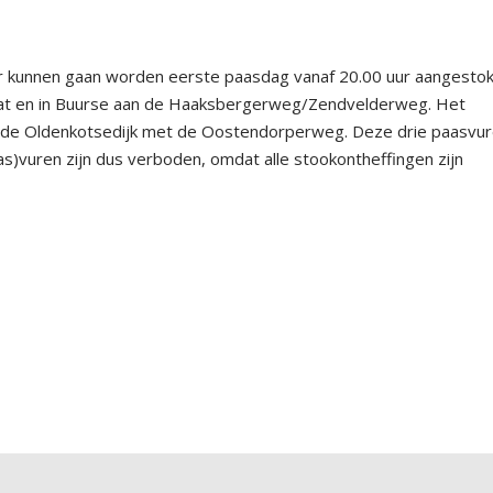
or kunnen gaan
worden
eerste paasdag vanaf 20.00 uur aangestok
at
en
in Buurse aan de
Haaksbergerweg/
Z
endvelderweg
.
Het
n de
Oldenkotsedijk
met de
Oostendorperweg.
Deze drie paasvu
aas)vuren zijn dus verboden, omdat alle stookontheffingen zijn