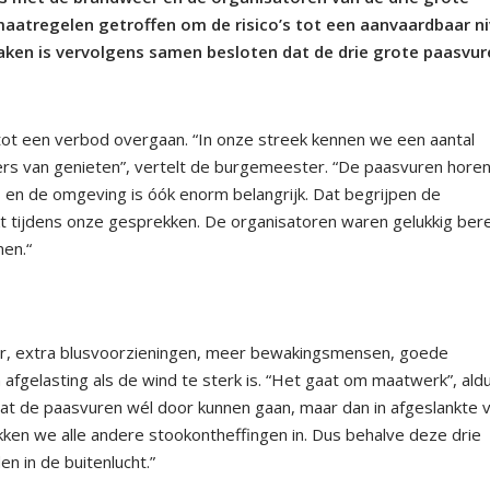
 maatregelen getroffen om de risico’s tot een aanvaardbaar n
aken is vervolgens samen
besloten dat de drie grote paasvur
tot
een verbod overgaan. “In onze streek kennen we een aantal
ers van genieten
”, vertelt de burgemeester
.
“
De paasvuren hore
s en de omgeving
is óók enorm belangrijk. Dat begrijpen de
t tijdens onze gesprekken.
De organisatoren waren
gelukkig
ber
men
.“
r,
extra b
lusvoorzieningen, meer bewakingsmensen,
goede
 afgelasting als de
wind
te sterk is.
“
Het gaat om maatwerk
”, ald
 de paasvuren wél door kunnen gaan, maar dan in afgeslankte 
en we alle andere stookontheffingen in. Dus behalve deze drie
n in de buitenlucht
.
”