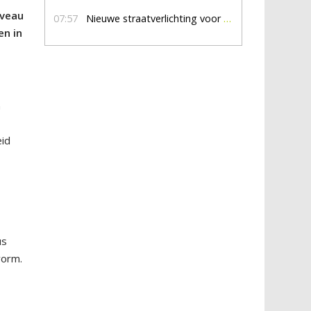
iveau
07:57
Nieuwe straatverlichting voor De Veldmaat en De Pas
en in
n
eid
us
vorm.