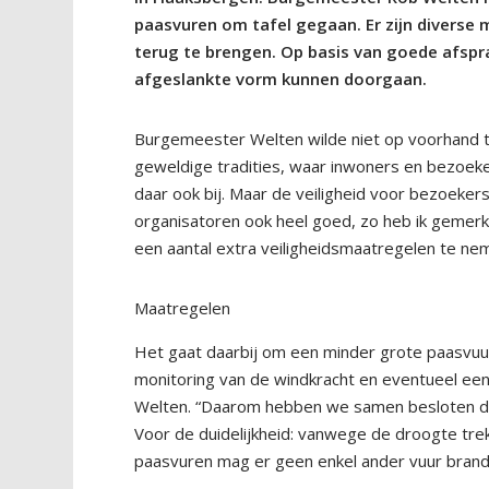
paasvuren om tafel gegaan.
Er zijn diverse
terug te brengen.
Op basis van goede afspr
afgeslankte vorm kunnen doorgaan.
Burgemeester Welten wilde
niet
op voorhand 
geweldige tradities, waar inwoners en bezoek
daar ook bij. Maar de veiligheid
voor bezoeker
organisatoren ook heel goed, zo heb ik gemerk
een aantal extra veiligheidsmaatregelen te ne
Maatregelen
Het gaat daarbij om een minder grote paasvuu
monitoring van de windkracht en eventueel een
Welten
.
“
Daarom hebben we samen besloten dat
Voor de duidelijkheid: v
anwege de droogte trekk
paasvuren mag er geen enkel ander vuur brande