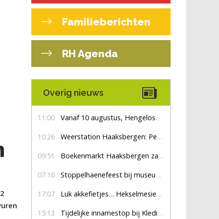
Familieberichten
RH Agenda
Overig nieuws
11:00
Vanaf 10 augustus, Hengelosestraat drie weken dicht voor doorgaand verkeer
10:26
Weerstation Haaksbergen: Perioden met zon en droog
n
09:51
Boekenmarkt Haaksbergen zaterdag 8 augustus, marktplein Haaksbergen
07:16
Stoppelhaenefeest bij museum De Lebbenbrugge
 2
17:07
Luk akkefietjes… HekselmesienHarry
vuren
15:13
Tijdelijke innamestop bij Kledingbank Stefania