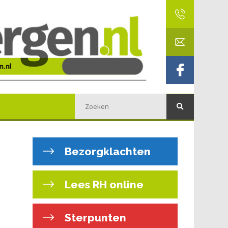
Bezorgklachten
Lees RH online
Sterpunten