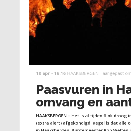
19 apr - 16:16
HAAKSBERGEN -
aangepast om
Paasvuren in H
omvang en aant
HAAKSBERGEN
–
Het is al tijden flink droo
(extra alert)
afgekondigd.
Regel is dat alle 
in Haaksbergen. Burgemeester Rob Welten i