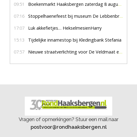
09:51
Boekenmarkt Haaksbergen zaterdag 8 augustus, marktplein Haaksbergen
07:16
Stoppelhaenefeest bij museum De Lebbenbrugge
17:07
Luk akkefietjes… HekselmesienHarry
15:13
Tijdelijke innamestop bij Kledingbank Stefania
07:57
Nieuwe straatverlichting voor De Veldmaat en De Pas
Vragen of opmerkingen? Stuur een mail naar
postvoor@rondhaaksbergen.nl