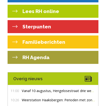
Lees RH online
Sterpunten
Familieberichten
RH Agenda
Overig nieuws
11:00
Vanaf 10 augustus, Hengelosestraat drie weken dicht voor doorgaand verkeer
10:26
Weerstation Haaksbergen: Perioden met zon en droog