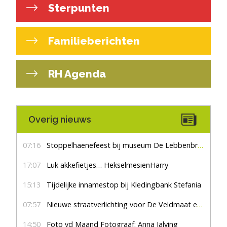
Sterpunten
Familieberichten
RH Agenda
Overig nieuws
07:16
Stoppelhaenefeest bij museum De Lebbenbrugge
17:07
Luk akkefietjes… HekselmesienHarry
15:13
Tijdelijke innamestop bij Kledingbank Stefania
07:57
Nieuwe straatverlichting voor De Veldmaat en De Pas
14:50
Foto vd Maand Fotograaf: Anna Jalving