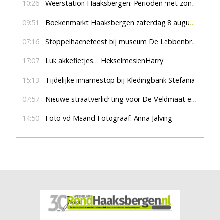
10:26
Weerstation Haaksbergen: Perioden met zon en droog
09:51
Boekenmarkt Haaksbergen zaterdag 8 augustus, marktplein Haaksbergen
07:16
Stoppelhaenefeest bij museum De Lebbenbrugge
17:07
Luk akkefietjes… HekselmesienHarry
15:13
Tijdelijke innamestop bij Kledingbank Stefania
07:57
Nieuwe straatverlichting voor De Veldmaat en De Pas
14:50
Foto vd Maand Fotograaf: Anna Jalving