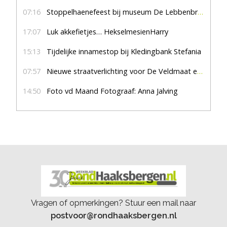
07:16
Stoppelhaenefeest bij museum De Lebbenbrugge
17:07
Luk akkefietjes… HekselmesienHarry
15:13
Tijdelijke innamestop bij Kledingbank Stefania
07:57
Nieuwe straatverlichting voor De Veldmaat en De Pas
14:50
Foto vd Maand Fotograaf: Anna Jalving
Vragen of opmerkingen? Stuur een mail naar
postvoor@rondhaaksbergen.nl