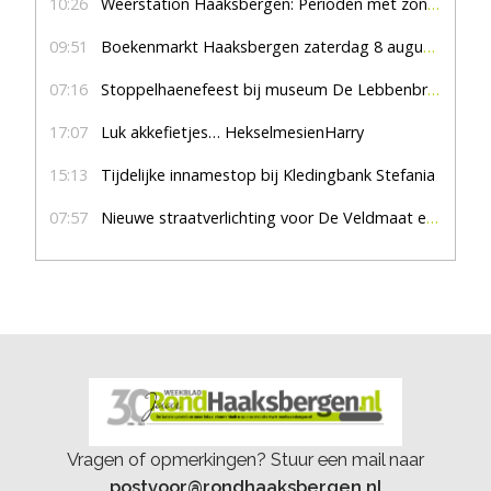
10:26
Weerstation Haaksbergen: Perioden met zon en droog
09:51
Boekenmarkt Haaksbergen zaterdag 8 augustus, marktplein Haaksbergen
07:16
Stoppelhaenefeest bij museum De Lebbenbrugge
17:07
Luk akkefietjes… HekselmesienHarry
15:13
Tijdelijke innamestop bij Kledingbank Stefania
07:57
Nieuwe straatverlichting voor De Veldmaat en De Pas
Vragen of opmerkingen? Stuur een mail naar
postvoor@rondhaaksbergen.nl