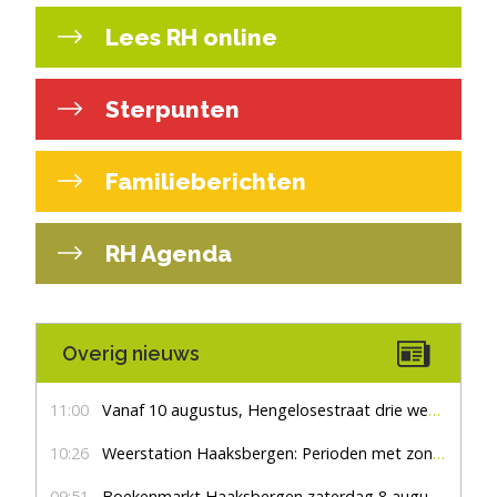
Lees RH online
Sterpunten
Familieberichten
RH Agenda
Overig nieuws
11:00
Vanaf 10 augustus, Hengelosestraat drie weken dicht voor doorgaand verkeer
10:26
Weerstation Haaksbergen: Perioden met zon en droog
09:51
Boekenmarkt Haaksbergen zaterdag 8 augustus, marktplein Haaksbergen