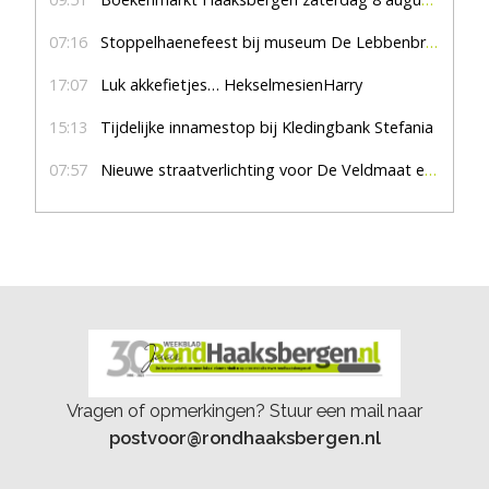
07:16
Stoppelhaenefeest bij museum De Lebbenbrugge
17:07
Luk akkefietjes… HekselmesienHarry
15:13
Tijdelijke innamestop bij Kledingbank Stefania
07:57
Nieuwe straatverlichting voor De Veldmaat en De Pas
Vragen of opmerkingen? Stuur een mail naar
postvoor@rondhaaksbergen.nl