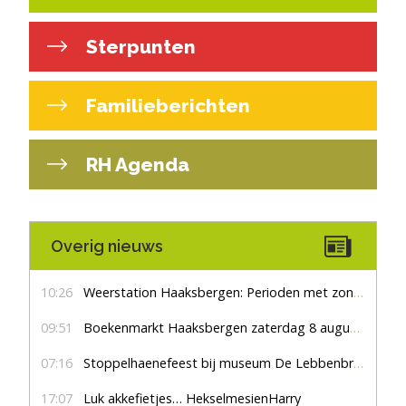
Sterpunten
Familieberichten
RH Agenda
Overig nieuws
10:26
Weerstation Haaksbergen: Perioden met zon en droog
09:51
Boekenmarkt Haaksbergen zaterdag 8 augustus, marktplein Haaksbergen
07:16
Stoppelhaenefeest bij museum De Lebbenbrugge
17:07
Luk akkefietjes… HekselmesienHarry