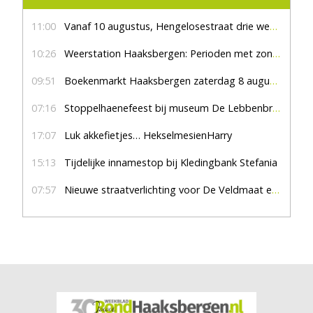
11:00
Vanaf 10 augustus, Hengelosestraat drie weken dicht voor doorgaand verkeer
10:26
Weerstation Haaksbergen: Perioden met zon en droog
09:51
Boekenmarkt Haaksbergen zaterdag 8 augustus, marktplein Haaksbergen
07:16
Stoppelhaenefeest bij museum De Lebbenbrugge
17:07
Luk akkefietjes… HekselmesienHarry
15:13
Tijdelijke innamestop bij Kledingbank Stefania
07:57
Nieuwe straatverlichting voor De Veldmaat en De Pas