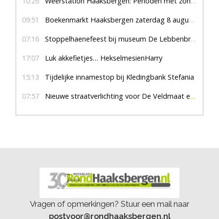
10:26
Weerstation Haaksbergen: Perioden met zon en droog
09:51
Boekenmarkt Haaksbergen zaterdag 8 augustus, marktplein Haaksbergen
07:16
Stoppelhaenefeest bij museum De Lebbenbrugge
17:07
Luk akkefietjes… HekselmesienHarry
15:13
Tijdelijke innamestop bij Kledingbank Stefania
07:57
Nieuwe straatverlichting voor De Veldmaat en De Pas
Vragen of opmerkingen? Stuur een mail naar
postvoor@rondhaaksbergen.nl