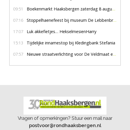
09:51
Boekenmarkt Haaksbergen zaterdag 8 augustus, marktplein Haaksbergen
07:16
Stoppelhaenefeest bij museum De Lebbenbrugge
17:07
Luk akkefietjes… HekselmesienHarry
15:13
Tijdelijke innamestop bij Kledingbank Stefania
07:57
Nieuwe straatverlichting voor De Veldmaat en De Pas
Vragen of opmerkingen? Stuur een mail naar
postvoor@rondhaaksbergen.nl