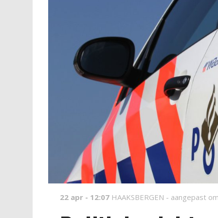
22 apr - 12:07
HAAKSBERGEN -
aangepast om