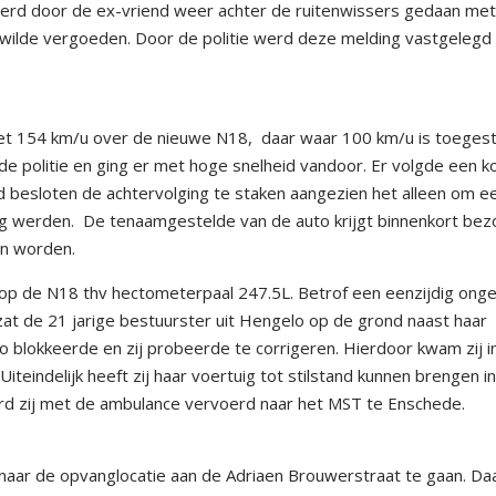
t werd door de ex-vriend weer achter de ruitenwissers gedaan me
de wilde vergoeden. Door de politie werd deze melding vastgelegd
et 154 km/u over de nieuwe N18, daar waar 100 km/u is toegest
 politie en ging er met hoge snelheid vandoor. Er volgde een k
erd besloten de achtervolging te staken aangezien het alleen om e
oog werden. De tenaamgestelde van de auto krijgt binnenkort bez
an worden.
 op de N18 thv hectometerpaal 247.5L. Betrof een eenzijdig onge
at de 21 jarige bestuurster uit Hengelo op de grond naast haar
uto blokkeerde en zij probeerde te corrigeren. Hierdoor kwam zij i
iteindelijk heeft zij haar voertuig tot stilstand kunnen brengen i
rd zij met de ambulance vervoerd naar het MST te Enschede.
naar de opvanglocatie aan de Adriaen Brouwerstraat te gaan. Da