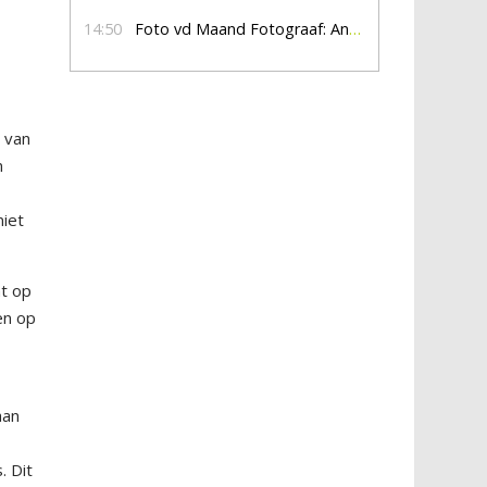
14:50
Foto vd Maand Fotograaf: Anna Jalving
 van
n
niet
ht op
en op
aan
. Dit