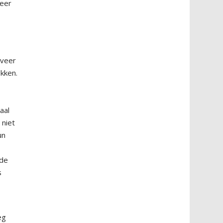
weer
eveer
kken.
aal
 niet
un
 de
s
eg