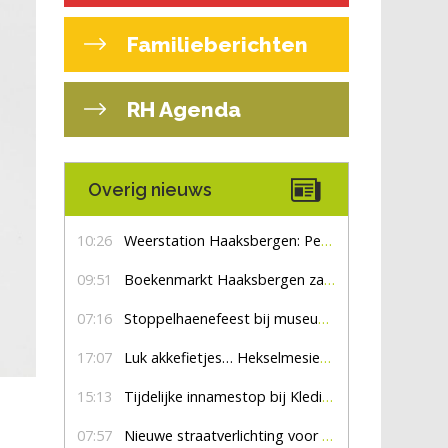
Familieberichten
RH Agenda
Overig nieuws
10:26
Weerstation Haaksbergen: Perioden met zon en droog
09:51
Boekenmarkt Haaksbergen zaterdag 8 augustus, marktplein Haaksbergen
07:16
Stoppelhaenefeest bij museum De Lebbenbrugge
17:07
Luk akkefietjes… HekselmesienHarry
15:13
Tijdelijke innamestop bij Kledingbank Stefania
07:57
Nieuwe straatverlichting voor De Veldmaat en De Pas