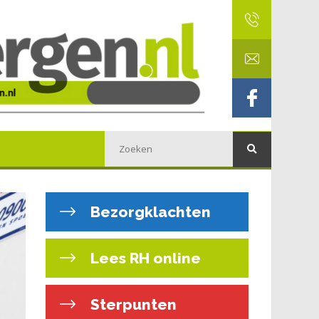
Bezorgklachten
Lees RH online
Sterpunten