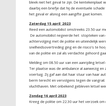
bleek niet het geval te zijn. De kentekenplaa
daarbij een briefje dat hij de eventuele scha
het geval er alsnog een aangifte gaat komen.
Zaterdag 15 april 2023
Reed een automobilist omstreeks 23.50 uur m
De automobilist negeerde het stopteken van de
achtervolging met de politie en uiteindelijk w
snelheidsovertreding ging en de risico’s te h
van de politie en zal als verdachte gehoord ga
Melding om 08.50 uur van een aanrijding letsel
Ter plaatse was de ambulance al aanwezig en z
voertuig. Zij gaf aan dat haar stuur van haar a
berm terecht en vervolgens tegen de vangrail. U
vluchthaven. Met onbekend gebleven letsel we
Zondag 16 april 2023
Kreeg de politie om 22.30 uur het verzoek om 