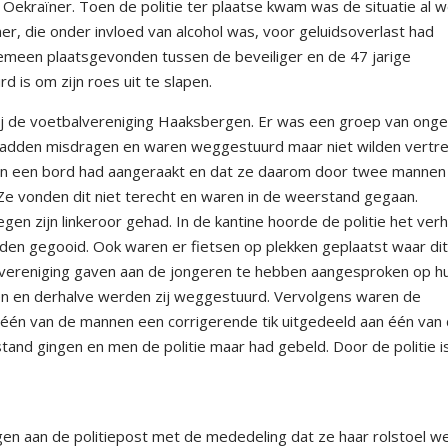
ekraïner. Toen de politie ter plaatse kwam was de situatie al 
er, die onder invloed van alcohol was, voor geluidsoverlast had
meen plaatsgevonden tussen de beveiliger en de 47 jarige
 is om zijn roes uit te slapen.
ij de voetbalvereniging Haaksbergen. Er was een groep van ong
 hadden misdragen en waren weggestuurd maar niet wilden vertre
en een bord had aangeraakt en dat ze daarom door twee mannen
 vonden dit niet terecht en waren in de weerstand gegaan.
en zijn linkeroor gehad. In de kantine hoorde de politie het verh
en gegooid. Ook waren er fietsen op plekken geplaatst waar dit
ereniging gaven aan de jongeren te hebben aangesproken op h
ren en derhalve werden zij weggestuurd. Vervolgens waren de
één van de mannen een corrigerende tik uitgedeeld aan één van
and gingen en men de politie maar had gebeld. Door de politie i
n aan de politiepost met de mededeling dat ze haar rolstoel w