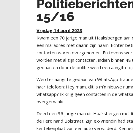
Politiebericht
15/16
Vrijdag 14 april 2023
Kwam een 70 jarige man uit Haaksbergen aan de
een mailadres met daarin zijn naam. Echter betr
contacten waren overgenomen. En tevens werd 
worden met al zijn contacten, indien binnen 48
gedaan en door de politie werd een aangifte 
Werd er aangifte gedaan van WhatsApp-fraude.
haar telefoon; Hey mam, dit is m’n nieuwe numm
whatsapp? Ik krijg geen contacten in de whatsa
overgemaakt.
Deed een 36 jarige man uit Haaksbergen meldin
de Ferdinand Bolstraat. Zijn ex-vriendin had s
kentekenplaat van een auto verwijderd. Kenneli