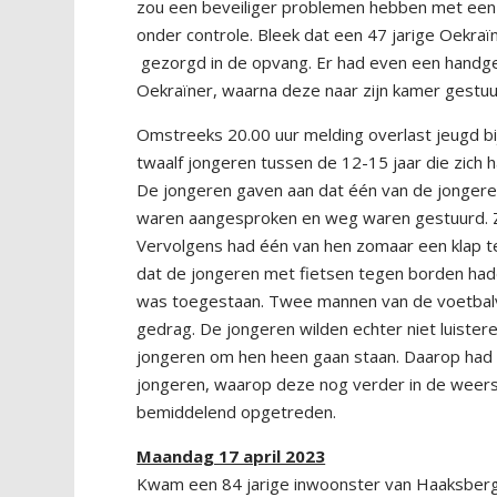
zou een beveiliger problemen hebben met een O
onder controle. Bleek dat een 47 jarige Oekraïn
gezorgd in de opvang. Er had even een handge
Oekraïner, waarna deze naar zijn kamer gestuurd
Omstreeks 20.00 uur melding overlast jeugd b
twaalf jongeren tussen de 12-15 jaar die zich
De jongeren gaven aan dat één van de jonger
waren aangesproken en weg waren gestuurd. Ze
Vervolgens had één van hen zomaar een klap teg
dat de jongeren met fietsen tegen borden hadd
was toegestaan. Twee mannen van de voetbalv
gedrag. De jongeren wilden echter niet luiste
jongeren om hen heen gaan staan. Daarop had 
jongeren, waarop deze nog verder in de weerst
bemiddelend opgetreden.
Maandag 17 april 2023
Kwam een 84 jarige inwoonster van Haaksberge