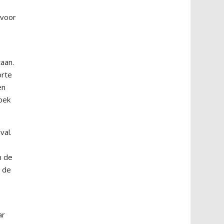
t
 voor
aan.
orte
en
oek
val.
n de
n de
ar