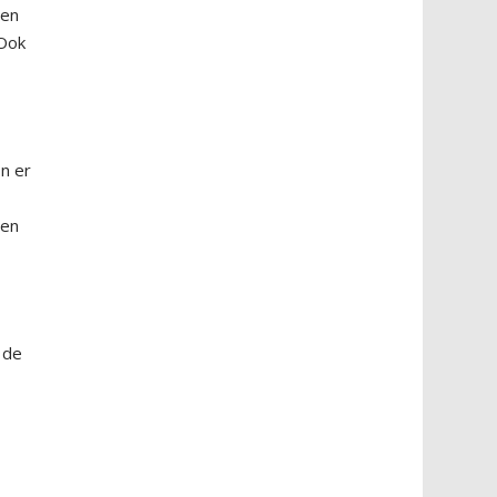
een
 Ook
on er
 en
 de