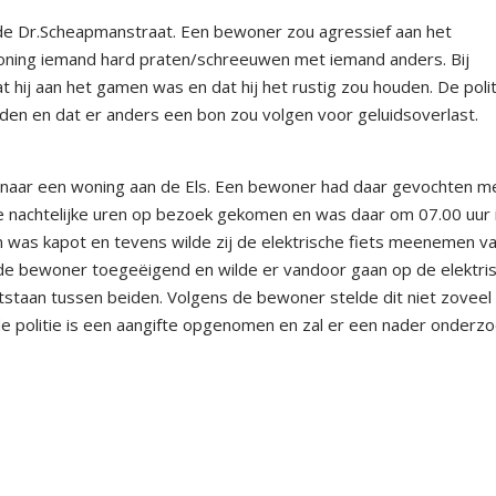
 de Dr.Scheapmanstraat. Een bewoner zou agressief aan het
woning iemand hard praten/schreeuwen met iemand anders. Bij
hij aan het gamen was en dat hij het rustig zou houden. De polit
en en dat er anders een bon zou volgen voor geluidsoverlast.
 naar een woning aan de Els. Een bewoner had daar gevochten m
 nachtelijke uren op bezoek gekomen en was daar om 07.00 uur 
oon was kapot en tevens wilde zij de elektrische fiets meenemen v
an de bewoner toegeëigend en wilde er vandoor gaan op de elektri
ontstaan tussen beiden. Volgens de bewoner stelde dit niet zoveel
e politie is een aangifte opgenomen en zal er een nader onderz