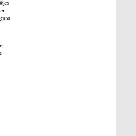
ikjes
een
ngens
ee
e
u
e