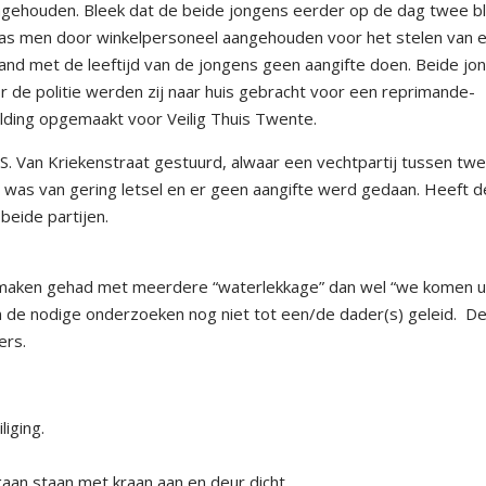
ngehouden. Bleek dat de beide jongens eerder op de dag twee bl
was men door winkelpersoneel aangehouden voor het stelen van 
rband met de leeftijd van de jongens geen aangifte doen. Beide jo
r de politie werden zij naar huis gebracht voor een reprimande-
lding opgemaakt voor Veilig Thuis Twente.
S. Van Kriekenstraat gestuurd, alwaar een vechtpartij tussen tw
 was van gering letsel en er geen aangifte werd gedaan. Heeft d
eide partijen.
maken gehad met meerdere “waterlekkage” dan wel “we komen 
n de nodige onderzoeken nog niet tot een/de dader(s) geleid. D
ers.
iging.
an staan met kraan aan en deur dicht.