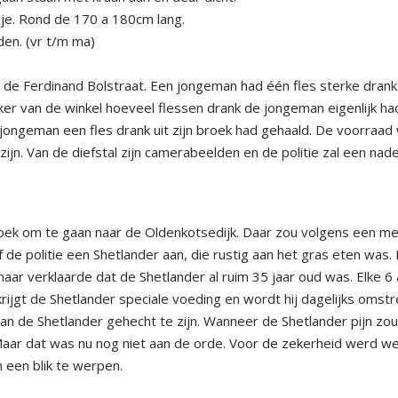
je. Rond de 170 a 180cm lang.
den. (vr t/m ma)
n de Ferdinand Bolstraat. Een jongeman had één fles sterke drank
r van de winkel hoeveel flessen drank de jongeman eigenlijk ha
 jongeman een fles drank uit zijn broek had gehaald. De voorraad
jn. Van de diefstal zijn camerabeelden en de politie zal een nad
oek om te gaan naar de Oldenkotsedijk. Daar zou volgens een me
f de politie een Shetlander aan, die rustig aan het gras eten was
naar verklaarde dat de Shetlander al ruim 35 jaar oud was. Elke 6 
ijgt de Shetlander speciale voeding en wordt hij dagelijks omst
aan de Shetlander gehecht te zijn. Wanneer de Shetlander pijn zo
 Maar dat was nu nog niet aan de orde. Voor de zekerheid werd we
 een blik te werpen.