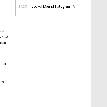
14:50
Foto vd Maand Fotograaf: Anna Jalving
 aan
ek te
 man
 Dit
 om