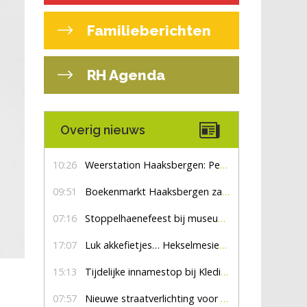
Familieberichten
RH Agenda
Overig nieuws
10:26
Weerstation Haaksbergen: Perioden met zon en droog
09:51
Boekenmarkt Haaksbergen zaterdag 8 augustus, marktplein Haaksbergen
07:16
Stoppelhaenefeest bij museum De Lebbenbrugge
17:07
Luk akkefietjes… HekselmesienHarry
15:13
Tijdelijke innamestop bij Kledingbank Stefania
07:57
Nieuwe straatverlichting voor De Veldmaat en De Pas