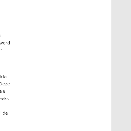
d
 werd
er
lder
. Deze
a 8
reeks
u
l de