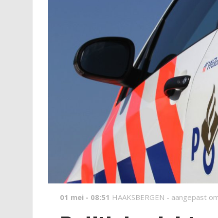
01 mei - 08:51
HAAKSBERGEN -
aangepast om