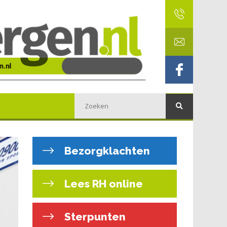
Bezorgklachten
Lees RH online
Sterpunten