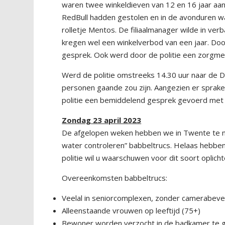
waren twee winkeldieven van 12 en 16 jaar aa
RedBull hadden gestolen en in de avonduren 
rolletje Mentos. De filiaalmanager wilde in ve
kregen wel een winkelverbod van een jaar. Doo
gesprek. Ook werd door de politie een zorgme
Werd de politie omstreeks 14.30 uur naar de D
personen gaande zou zijn. Aangezien er sprake
politie een bemiddelend gesprek gevoerd met b
Zondag 23 april 2023
De afgelopen weken hebben we in Twente te 
water controleren” babbeltrucs. Helaas hebbe
politie wil u waarschuwen voor dit soort oplicht
Overeenkomsten babbeltrucs:
Veelal in seniorcomplexen, zonder camerabeveil
Alleenstaande vrouwen op leeftijd (75+)
Bewoner worden verzocht in de badkamer te ga