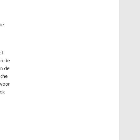
ie
et
in de
an de
sche
 voor
oek