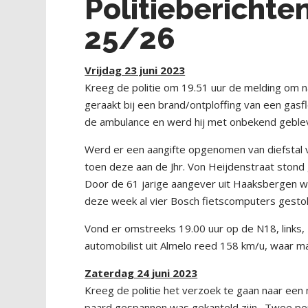
Politiebericht
25/26
Vrijdag 23 juni 2023
Kreeg de politie om 19.51 uur de melding om n
geraakt bij een brand/ontploffing van een gasfle
de ambulance en werd hij met onbekend geblev
Werd er een aangifte opgenomen van diefstal 
toen deze aan de Jhr. Von Heijdenstraat stond 
Door de 61 jarige aangever uit Haaksbergen 
deze week al vier Bosch fietscomputers gestol
Vond er omstreeks 19.00 uur op de N18, links,
automobilist uit Almelo reed 158 km/u, waar ma
Zaterdag 24 juni 2023
Kreeg de politie het verzoek te gaan naar een
paard gespannen was gekanteld zijn. Twee pers