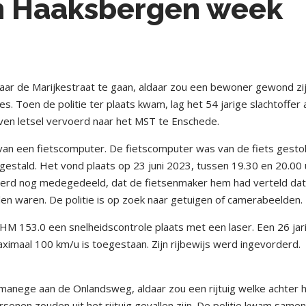
en Haaksbergen week
aar de Marijkestraat te gaan, aldaar zou een bewoner gewond zi
s. Toen de politie ter plaats kwam, lag het 54 jarige slachtoffer a
en letsel vervoerd naar het MST te Enschede.
van een fietscomputer. De fietscomputer was van de fiets gesto
gestald. Het vond plaats op 23 juni 2023, tussen 19.30 en 20.00 
werd nog medegedeeld, dat de fietsenmaker hem had verteld dat
en waren. De politie is op zoek naar getuigen of camerabeelden.
 HM 153.0 een snelheidscontrole plaats met een laser. Een 26 jar
ximaal 100 km/u is toegestaan. Zijn rijbewijs werd ingevorderd.
 manege aan de Onlandsweg, aldaar zou een rijtuig welke achter 
onen zouden uit het rijtuig gevallen zijn. De politie kwam same