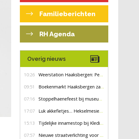
Familieberichten
RH Agenda
Overig nieuws
10:26
Weerstation Haaksbergen: Perioden met zon en droog
09:51
Boekenmarkt Haaksbergen zaterdag 8 augustus, marktplein Haaksbergen
07:16
Stoppelhaenefeest bij museum De Lebbenbrugge
17:07
Luk akkefietjes… HekselmesienHarry
15:13
Tijdelijke innamestop bij Kledingbank Stefania
07:57
Nieuwe straatverlichting voor De Veldmaat en De Pas