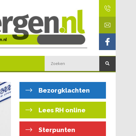
Bezorgklachten
Lees RH online
Sterpunten