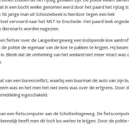
dat in een bocht welke genomen werd door het paard het rijtuig is
 56 jarige man uit Schoonebeek is hierdoor tegen een hek
etsel vervoerd naar het MST te Enschede. Het paard leek onged
en dierenarts worden nagezien.
 een fietser over de Langenbergeweg een loslopende koe aantrof
 de politie de eigenaar van de koe te pakken te krijgen. Hij kwam
 in. Bleek dat de omheining van het weiland niet meer intact was 
.
t van een burenconflict, waarbij een buurman de auto van zijn b
bleem was en het men het niet eens was over de erfgrens. Door 
emiddeling ingeschakeld.
 van een fietscomputer aan de Scholtenhageweg. De fietscomput
ennelijk heeft men dit toch los weten te krijgen. Door de politie