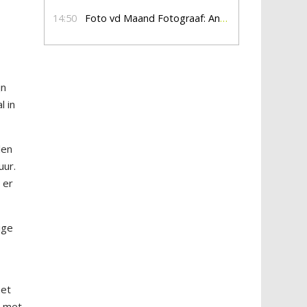
14:50
Foto vd Maand Fotograaf: Anna Jalving
jn
l in
len
uur.
 er
ige
het
n met