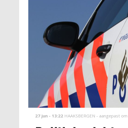
27 jun - 13:22
HAAKSBERGEN -
aangepast om