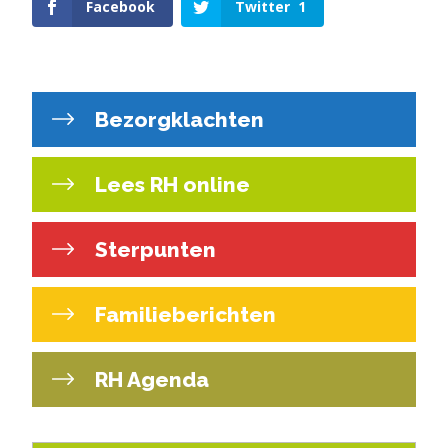
Facebook
Twitter
1
Bezorgklachten
Lees RH online
Sterpunten
Familieberichten
RH Agenda