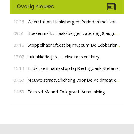
Overig nieuws
10:26
Weerstation Haaksbergen: Perioden met zon en droog
09:51
Boekenmarkt Haaksbergen zaterdag 8 augustus, marktplein Haaksbergen
07:16
Stoppelhaenefeest bij museum De Lebbenbrugge
17:07
Luk akkefietjes… HekselmesienHarry
15:13
Tijdelijke innamestop bij Kledingbank Stefania
07:57
Nieuwe straatverlichting voor De Veldmaat en De Pas
14:50
Foto vd Maand Fotograaf: Anna Jalving