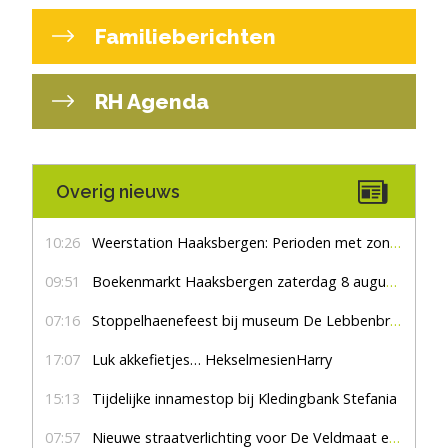
Familieberichten
RH Agenda
Overig nieuws
10:26
Weerstation Haaksbergen: Perioden met zon en droog
09:51
Boekenmarkt Haaksbergen zaterdag 8 augustus, marktplein Haaksbergen
07:16
Stoppelhaenefeest bij museum De Lebbenbrugge
17:07
Luk akkefietjes… HekselmesienHarry
15:13
Tijdelijke innamestop bij Kledingbank Stefania
07:57
Nieuwe straatverlichting voor De Veldmaat en De Pas