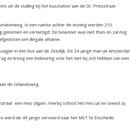
ts uit de stalling bij het busstation aan de Dr. Prinsstraat.
smatenweg. In een ruimte achter de woning werden 210
ag genomen en vernietigd. De bewoner was niet thuis en zal nog
fgesloten ivm illegale afname.
ssagier in een bus aan de Zeedijk. De 24 jarige man uit Amsterd
rag en kreeg een bekeuring voor het niet bij zich hebben van een
 aan de Onlandsweg.
traat een mes slijpen. Hierbij schoot het mes uit en sneed zij
ce werd de 49 jarige vervoerd naar het MST te Enschede.