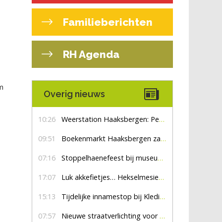
Familieberichten
RH Agenda
am
Overig nieuws
10:26
Weerstation Haaksbergen: Perioden met zon en droog
09:51
Boekenmarkt Haaksbergen zaterdag 8 augustus, marktplein Haaksbergen
07:16
Stoppelhaenefeest bij museum De Lebbenbrugge
17:07
Luk akkefietjes… HekselmesienHarry
15:13
Tijdelijke innamestop bij Kledingbank Stefania
07:57
Nieuwe straatverlichting voor De Veldmaat en De Pas