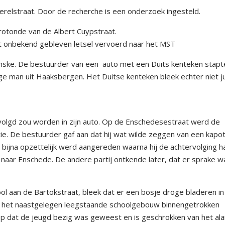
relstraat. Door de recherche is een onderzoek ingesteld.
 rotonde van de Albert Cuypstraat.
t onbekend gebleven letsel vervoerd naar het MST
nske. De bestuurder van een auto met een Duits kenteken stapte
ge man uit Haaksbergen. Het Duitse kenteken bleek echter niet ju
volgd zou worden in zijn auto. Op de Enschedesestraat werd de
e. De bestuurder gaf aan dat hij wat wilde zeggen van een kapo
 bijna opzettelijk werd aangereden waarna hij de achtervolging h
g naar Enschede. De andere partij ontkende later, dat er sprake w
ool aan de Bartokstraat, bleek dat er een bosje droge bladeren in
 het naastgelegen leegstaande schoolgebouw binnengetrokken
rop dat de jeugd bezig was geweest en is geschrokken van het ala