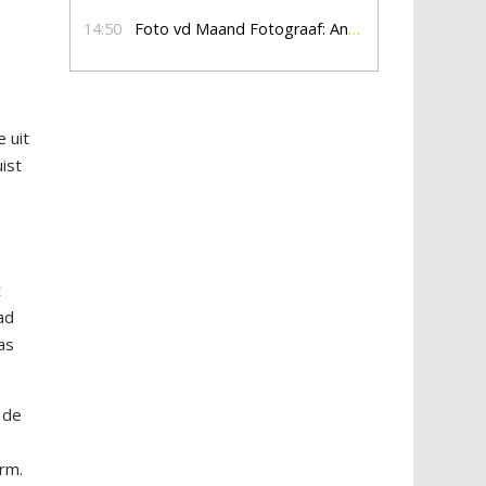
14:50
Foto vd Maand Fotograaf: Anna Jalving
 uit
ist
t
ad
as
 de
rm.