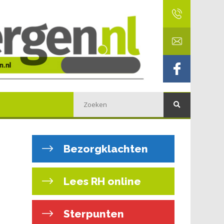
Bezorgklachten
Lees RH online
Sterpunten