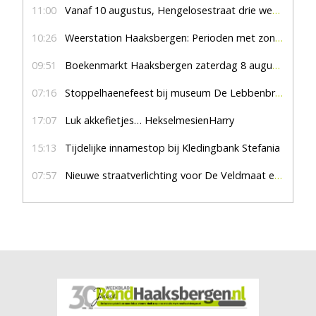
11:00
Vanaf 10 augustus, Hengelosestraat drie weken dicht voor doorgaand verkeer
10:26
Weerstation Haaksbergen: Perioden met zon en droog
09:51
Boekenmarkt Haaksbergen zaterdag 8 augustus, marktplein Haaksbergen
07:16
Stoppelhaenefeest bij museum De Lebbenbrugge
17:07
Luk akkefietjes… HekselmesienHarry
15:13
Tijdelijke innamestop bij Kledingbank Stefania
07:57
Nieuwe straatverlichting voor De Veldmaat en De Pas