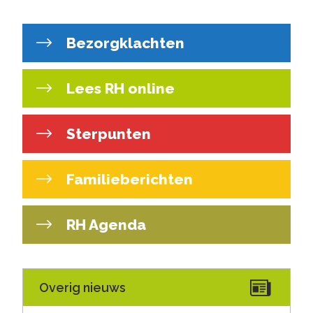
Bezorgklachten
Lees RH online
Sterpunten
Familieberichten
RH Agenda
Overig nieuws