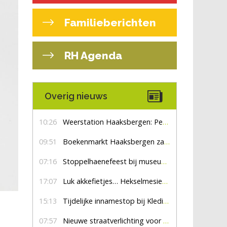
Familieberichten
RH Agenda
Overig nieuws
10:26
Weerstation Haaksbergen: Perioden met zon en droog
09:51
Boekenmarkt Haaksbergen zaterdag 8 augustus, marktplein Haaksbergen
07:16
Stoppelhaenefeest bij museum De Lebbenbrugge
17:07
Luk akkefietjes… HekselmesienHarry
15:13
Tijdelijke innamestop bij Kledingbank Stefania
07:57
Nieuwe straatverlichting voor De Veldmaat en De Pas