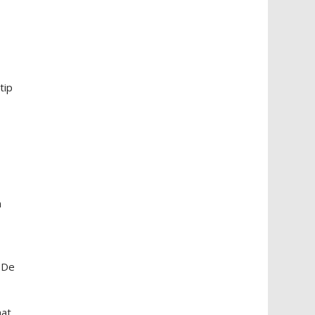
tip
n
 De
at.