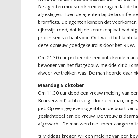
De agenten moesten keren en zagen dat de bro
afgeslagen. Toen de agenten bij de bromfietse
bromfiets. De agenten konden dat voorkomen. 
rijbewijs reed, dat hij de kentekenplaat had af
processen-verbaal voor. Ook werd het kentek
deze opnieuw goedgekeurd is door het RDW.
Om 21.30 uur probeerde een onbekende man ee
bewoner van het flatgebouw meldde dit bij ons
alweer vertrokken was. De man hoorde daar nie
Maandag 9 oktober
Om 11.30 uur deed een vrouw melding van ee
Buurserzand) achtervolgt door een man, ongeve
pet. Op een gegeven ogenblik in de buurt van
geslachtdeel aan de vrouw. De vrouw is daarna
afgewacht. De man werd niet meer aangetroff
’s Middags kregen wij een melding van een be