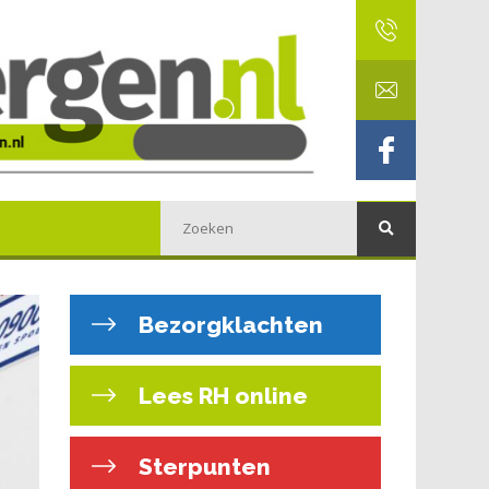
Bezorgklachten
Lees RH online
Sterpunten