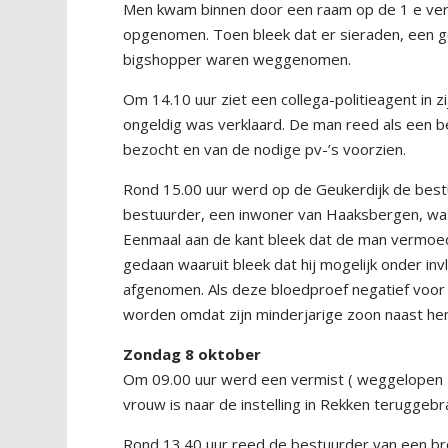
Men kwam binnen door een raam op de 1 e verd
opgenomen. Toen bleek dat er sieraden, een g
bigshopper waren weggenomen.
Om 14.10 uur ziet een collega-politieagent in zij
ongeldig was verklaard. De man reed als een be
bezocht en van de nodige pv-’s voorzien.
Rond 15.00 uur werd op de Geukerdijk de best
bestuurder, een inwoner van Haaksbergen, was
Eenmaal aan de kant bleek dat de man vermoed
gedaan waaruit bleek dat hij mogelijk onder i
afgenomen. Als deze bloedproef negatief voor h
worden omdat zijn minderjarige zoon naast he
Zondag 8 oktober
Om 09.00 uur werd een vermist ( weggelopen 
vrouw is naar de instelling in Rekken teruggebr
Rond 13.40 uur reed de bestuurder van een bro