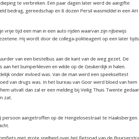
ieping te verbreken. Een paar dagen later werd de aangifte
eld bedrag, gereedschap en 8 dozen Persil wasmiddel in een AH
n vrije tijd een man in een auto rijden waarvan zijn rijbewijs
zetene. Hij wordt door de collega-politieagent op een later tijds
uurder van een bestelbus aan de kant van de weg gezet. De
 aan het bumperkleven en wilde op de Geukerdijk in halen.
elijk onder invloed was. Van de man werd een speekseltest
nvloed van drugs was. In het bureau van Goor werd bloed van hem
em uitvalt dan zal er een melding bij Veilig Thuis Twente gedaa
m zat.
) persoon aangetroffen op de Hengelosestraat te Haaksbergen.
acht.
mfiets met grote snelheid over het fietspad van de Buurserstra