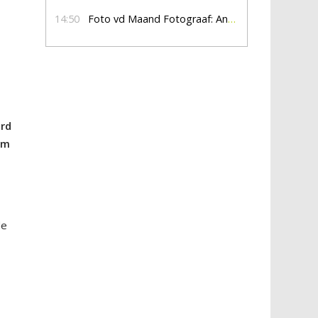
14:50
Foto vd Maand Fotograaf: Anna Jalving
erd
om
de