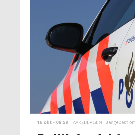
16 okt - 08:59
HAAKSBERGEN -
aangepast om