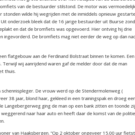
mfiets van de bestuurder stilstond. De motor was vermoedelij
r stonden wilde hij wegrijden met de inmiddels opnieuw gestart
Uit onderzoek bleek dat de 16 jarige bestuurder uit Buurse zon
geplakt en dat de bromfiets was opgevoerd. Hier ontving hij drie
en ingevorderd. De bromfiets mag niet eerder de weg op dan na
n flatgebouw aan de Ferdinand Bolstraat binnen te komen. Een
. Terwijl wij aanrijdend waren gaf de melder door dat de man
t thuis.
n schennispleger. De vrouw werd op de Stendermolenweg (
er 38 jaar, blond haar, gekleed in een trainingspak en droeg ee
 de Langebergerweg ging de man op een bank zitten en toonde zi
 weggerend naar haar auto en heeft daar de komst van de politi
en.
woner van Haaksbergen. “Op 2 oktober ongeveer 15.00 uur fiets