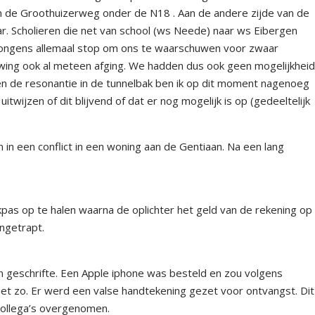
an de Groothuizerweg onder de N18 . Aan de andere zijde van de
ar. Scholieren die net van school (ws Neede) naar ws Eibergen
 jongens allemaal stop om ons te waarschuwen voor zwaar
ing ook al meteen afging. We hadden dus ook geen mogelijkhei
n de resonantie in de tunnelbak ben ik op dit moment nagenoeg
wijzen of dit blijvend of dat er nog mogelijk is op (gedeeltelijk
in een conflict in een woning aan de Gentiaan. Na een lang
as op te halen waarna de oplichter het geld van de rekening op
ingetrapt.
n geschrifte. Een Apple iphone was besteld en zou volgens
iet zo. Er werd een valse handtekening gezet voor ontvangst. Dit
 collega’s overgenomen.