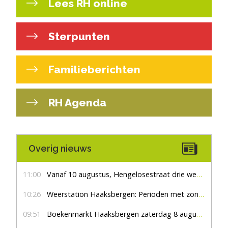
Lees RH online
Sterpunten
Familieberichten
RH Agenda
Overig nieuws
11:00
Vanaf 10 augustus, Hengelosestraat drie weken dicht voor doorgaand verkeer
10:26
Weerstation Haaksbergen: Perioden met zon en droog
09:51
Boekenmarkt Haaksbergen zaterdag 8 augustus, marktplein Haaksbergen