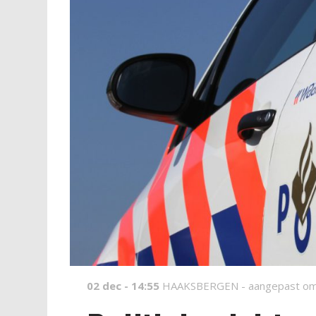
02 dec - 14:55
HAAKSBERGEN -
aangepast om