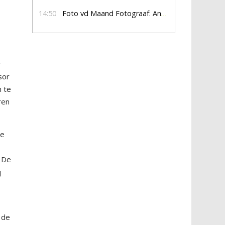
14:50
Foto vd Maand Fotograaf: Anna Jalving
r
sor
n te
ren
ze
. De
j
 de