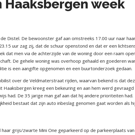
en Haaksbergen week
 de Distel. De bewoonster gaf aan omstreeks 17.00 uur naar haa
23.15 uur zag zij, dat de schuur openstond en dat er een lichtsen
eek dat men via de achterzijde van de woning door een raam ope
rschaft. De gehele woning was overhoop gehaald en goederen wa
tie is een aangifte opgenomen en een buurtonderzoek gedaan.
bilist over de Veldmaterstraat rijden, waarvan bekend is dat de
r uit Haaksbergen kreeg een bekeuring en aan hem werd gevraagd
ijs had. De 35 jarige man gaf aan dat hij andere prioriteiten had
kheid bestaat dat zijn auto inbeslag genomen gaat worden als hi
 haar grijs/zwarte Mini One geparkeerd op de parkeerplaats van