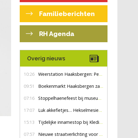
Familieberichten
RH Agenda
Overig nieuws
10:26
Weerstation Haaksbergen: Perioden met zon en droog
09:51
Boekenmarkt Haaksbergen zaterdag 8 augustus, marktplein Haaksbergen
07:16
Stoppelhaenefeest bij museum De Lebbenbrugge
17:07
Luk akkefietjes… HekselmesienHarry
15:13
Tijdelijke innamestop bij Kledingbank Stefania
07:57
Nieuwe straatverlichting voor De Veldmaat en De Pas