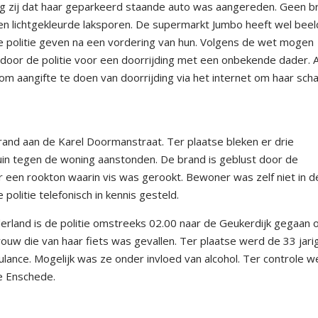
ag zij dat haar geparkeerd staande auto was aangereden. Geen br
en lichtgekleurde laksporen. De supermarkt Jumbo heeft wel bee
de politie geven na een vordering van hun. Volgens de wet mogen
oor de politie voor een doorrijding met een onbekende dader. 
m aangifte te doen van doorrijding via het internet om haar sch
and aan de Karel Doormanstraat. Ter plaatse bleken er drie
rtuin tegen de woning aanstonden. De brand is geblust door de
 een rookton waarin vis was gerookt. Bewoner was zelf niet in d
politie telefonisch in kennis gesteld.
rland is de politie omstreeks 02.00 naar de Geukerdijk gegaan
uw die van haar fiets was gevallen. Ter plaatse werd de 33 jari
lance. Mogelijk was ze onder invloed van alcohol. Ter controle w
e Enschede.