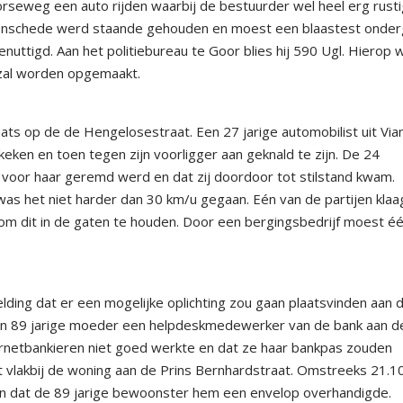
oorseweg een auto rijden waarbij de bestuurder wel heel erg rust
it Enschede werd staande gehouden en moest een blaastest onder
 genuttigd. Aan het politiebureau te Goor blies hij 590 Ugl. Hierop
l zal worden opgemaakt.
ats op de de Hengelosestraat. Een 27 jarige automobilist uit Via
keken en toen tegen zijn voorligger aan geknald te zijn. De 24
r voor haar geremd werd en dat zij doordoor tot stilstand kwam.
was het niet harder dan 30 km/u gegaan. Eén van de partijen kla
om dit in de gaten te houden. Door een bergingsbedrijf moest é
ding dat er een mogelijke oplichting zou gaan plaatsvinden aan 
zijn 89 jarige moeder een helpdeskmedewerker van de bank aan d
ernetbankieren niet goed werkte en dat ze haar bankpas zouden
t vlakbij de woning aan de Prins Bernhardstraat. Omstreeks 21.1
p en dat de 89 jarige bewoonster hem een envelop overhandigde.