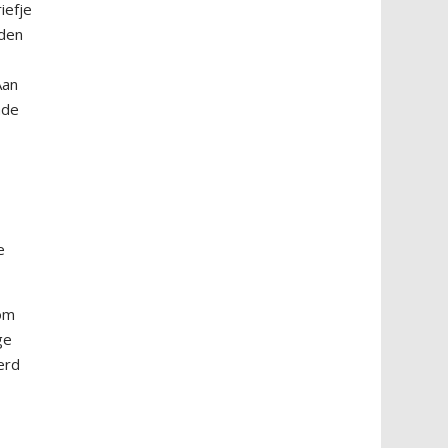
iefje
lden
Aan
ade
e
 om
ge
erd