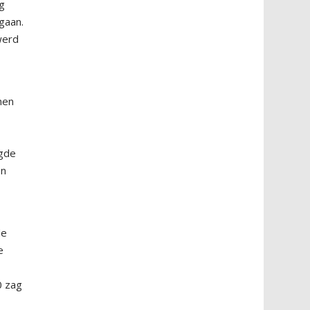
ig
gaan.
 werd
nen
agde
én
de
e
0 zag