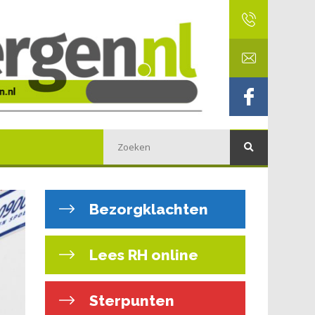
Bezorgklachten
Lees RH online
Sterpunten