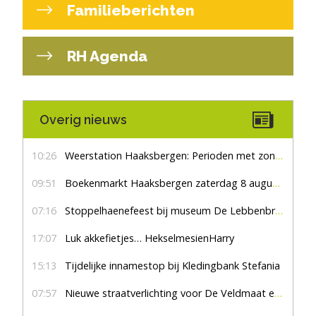
Familieberichten
RH Agenda
Overig nieuws
10:26
Weerstation Haaksbergen: Perioden met zon en droog
09:51
Boekenmarkt Haaksbergen zaterdag 8 augustus, marktplein Haaksbergen
07:16
Stoppelhaenefeest bij museum De Lebbenbrugge
17:07
Luk akkefietjes… HekselmesienHarry
15:13
Tijdelijke innamestop bij Kledingbank Stefania
07:57
Nieuwe straatverlichting voor De Veldmaat en De Pas