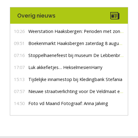
Overig nieuws
10:26
Weerstation Haaksbergen: Perioden met zon en droog
09:51
Boekenmarkt Haaksbergen zaterdag 8 augustus, marktplein Haaksbergen
07:16
Stoppelhaenefeest bij museum De Lebbenbrugge
17:07
Luk akkefietjes… HekselmesienHarry
15:13
Tijdelijke innamestop bij Kledingbank Stefania
07:57
Nieuwe straatverlichting voor De Veldmaat en De Pas
14:50
Foto vd Maand Fotograaf: Anna Jalving