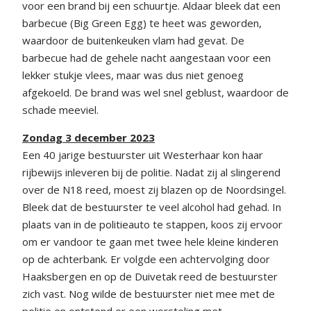
voor een brand bij een schuurtje. Aldaar bleek dat een
barbecue (Big Green Egg) te heet was geworden,
waardoor de buitenkeuken vlam had gevat. De
barbecue had de gehele nacht aangestaan voor een
lekker stukje vlees, maar was dus niet genoeg
afgekoeld. De brand was wel snel geblust, waardoor de
schade meeviel.
Zondag 3 december 2023
Een 40 jarige bestuurster uit Westerhaar kon haar
rijbewijs inleveren bij de politie. Nadat zij al slingerend
over de N18 reed, moest zij blazen op de Noordsingel.
Bleek dat de bestuurster te veel alcohol had gehad. In
plaats van in de politieauto te stappen, koos zij ervoor
om er vandoor te gaan met twee hele kleine kinderen
op de achterbank. Er volgde een achtervolging door
Haaksbergen en op de Duivetak reed de bestuurster
zich vast. Nog wilde de bestuurster niet mee met de
politie en ontstond er een worsteling met