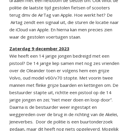
draaien met een hefboom de sleutel om. Ook vindt de
politie de laatste tijd gestolen fietsen of scooters
terug dmv de AirTag van Apple. Hoe werkt het? De
Airtag zendt een signaal uit, die sturen de locatie naar
de iCloud van Apple. En hierna kan men precies zien
waar de gestolen voertuigen staan.
Zaterdag 9 december 2023
Wie heeft een 14 jarige jongen bedreigd met een
pistool? De 14 jarige liep samen met nog zes vrienden
over de Oleander toen er volgens hem een grijze
Volvo, oud model v60/v70 stopte. Met voorin twee
mannen met flinke grijze baarden en kettingen om. De
bestuurder stapte uit, richtte een pistool op de 14
jarige jongen en zei; “niet meer doen en loop door”.
Daarna is de bestuurder weer ingestapt en
weggereden over de brug in de richting van de Akelei,
Jeneverbes. Door de politie is een buurtonderzoek
gedaan, maar dit heeft nog niets opgeleverd. Mogelijk