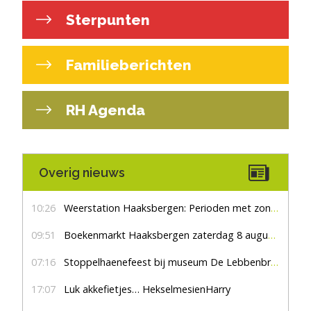
Sterpunten
Familieberichten
RH Agenda
Overig nieuws
10:26
Weerstation Haaksbergen: Perioden met zon en droog
09:51
Boekenmarkt Haaksbergen zaterdag 8 augustus, marktplein Haaksbergen
07:16
Stoppelhaenefeest bij museum De Lebbenbrugge
17:07
Luk akkefietjes… HekselmesienHarry