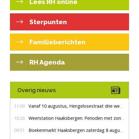
Lees RH online
Sterpunten
Familieberichten
RH Agenda
Overig nieuws
11:00
Vanaf 10 augustus, Hengelosestraat drie weken dicht voor doorgaand verkeer
10:26
Weerstation Haaksbergen: Perioden met zon en droog
09:51
Boekenmarkt Haaksbergen zaterdag 8 augustus, marktplein Haaksbergen