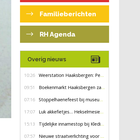
Familieberichten
RH Agenda
Overig nieuws
10:26
Weerstation Haaksbergen: Perioden met zon en droog
09:51
Boekenmarkt Haaksbergen zaterdag 8 augustus, marktplein Haaksbergen
07:16
Stoppelhaenefeest bij museum De Lebbenbrugge
17:07
Luk akkefietjes… HekselmesienHarry
15:13
Tijdelijke innamestop bij Kledingbank Stefania
07:57
Nieuwe straatverlichting voor De Veldmaat en De Pas