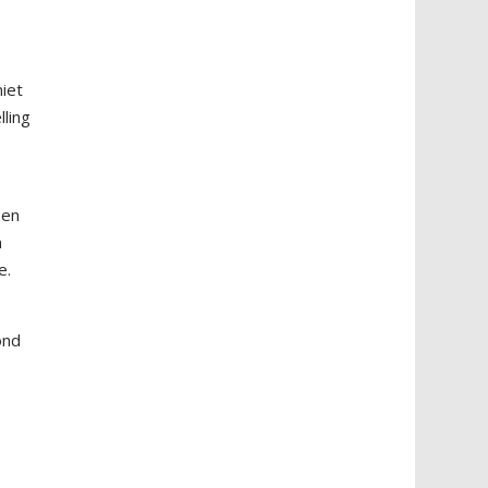
niet
lling
een
n
e.
ond