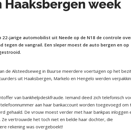
en Haaksbergen week
 22-jarige automobilist uit Neede op de N18 de controle over
and tegen de vangrail. Een sleper moest de auto bergen en op
gestrooid.
 aan de Alsteedseweg in Buurse meerdere voertuigen op het bezi
estuurders uit Haaksbergen, Markelo en Hengelo werden verpakki
toffer van bankhelpdeskfraude. Iemand deed zich telefonisch voo
telefoonnummer aan haar bankaccount worden toegevoegd om 
erd gehaald. De vrouw moest verder met haar bankpas inloggen 
. Ze vertrouwde het toch niet en belde haar dochter, die
dere rekening was overgeboekt!