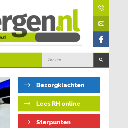
Bezorgklachten
Lees RH online
Sterpunten