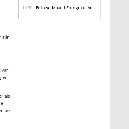
14:50
Foto vd Maand Fotograaf: Anna Jalving
 zijn
t van
ngen
r als
te
en de