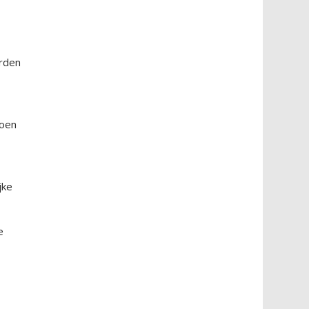
erden
Toen
jke
e