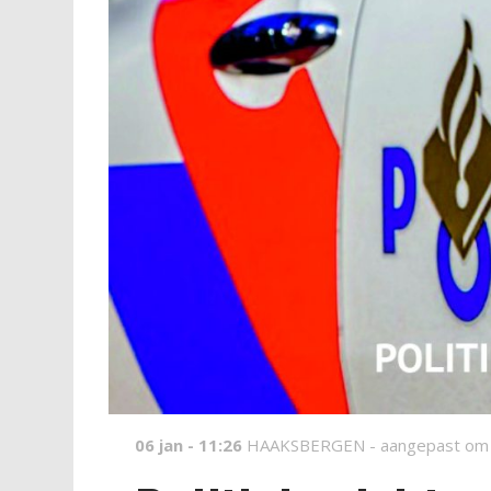
06 jan - 11:26
HAAKSBERGEN -
aangepast om