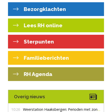
Bezorgklachten
Lees RH online
Sterpunten
Familieberichten
RH Agenda
Overig nieuws
10:26
Weerstation Haaksbergen: Perioden met zon en droog