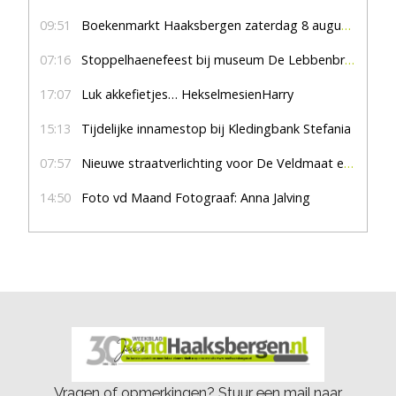
09:51
Boekenmarkt Haaksbergen zaterdag 8 augustus, marktplein Haaksbergen
07:16
Stoppelhaenefeest bij museum De Lebbenbrugge
17:07
Luk akkefietjes… HekselmesienHarry
15:13
Tijdelijke innamestop bij Kledingbank Stefania
07:57
Nieuwe straatverlichting voor De Veldmaat en De Pas
14:50
Foto vd Maand Fotograaf: Anna Jalving
Vragen of opmerkingen? Stuur een mail naar