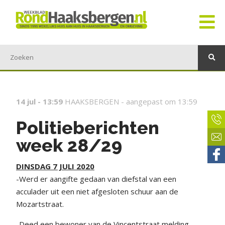
14 jul - 13:59
HAAKSBERGEN -
aangepast om 13:59
Politieberichten
week 28/29
DINSDAG 7 JULI 2020
-Werd er aangifte gedaan van diefstal van een
acculader uit een niet afgesloten schuur aan de
Mozartstraat.
-Deed een bewoner van de Vincentstraat melding