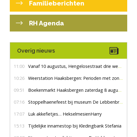
Familieberichten
RH Agenda
Overig nieuws
11:00
Vanaf 10 augustus, Hengelosestraat drie weken dicht voor doorgaand verkeer
10:26
Weerstation Haaksbergen: Perioden met zon en droog
09:51
Boekenmarkt Haaksbergen zaterdag 8 augustus, marktplein Haaksbergen
07:16
Stoppelhaenefeest bij museum De Lebbenbrugge
17:07
Luk akkefietjes… HekselmesienHarry
15:13
Tijdelijke innamestop bij Kledingbank Stefania