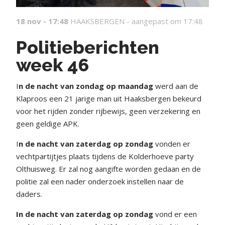
18 nov - 17:48
HAAKSBERGEN -
aangepast om 17:48
Politieberichten
week 46
I
n de nacht van zondag op maandag
werd aan de
Klaproos een 21 jarige man uit Haaksbergen bekeurd
voor het rijden zonder rijbewijs, geen verzekering en
geen geldige APK.
I
n de nacht van zaterdag op zondag
vonden er
vechtpartijtjes plaats tijdens de Kolderhoeve party
Olthuisweg. Er zal nog aangifte worden gedaan en de
politie zal een nader onderzoek instellen naar de
daders.
In de nacht van zaterdag op zondag
vond er een