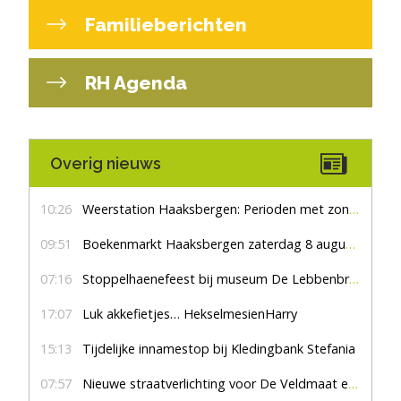
Familieberichten
RH Agenda
Overig nieuws
10:26
Weerstation Haaksbergen: Perioden met zon en droog
09:51
Boekenmarkt Haaksbergen zaterdag 8 augustus, marktplein Haaksbergen
07:16
Stoppelhaenefeest bij museum De Lebbenbrugge
17:07
Luk akkefietjes… HekselmesienHarry
15:13
Tijdelijke innamestop bij Kledingbank Stefania
07:57
Nieuwe straatverlichting voor De Veldmaat en De Pas