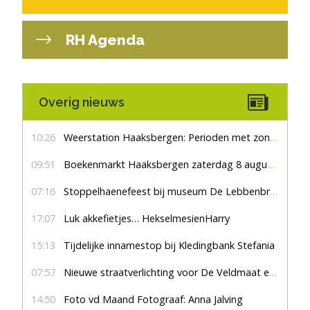
RH Agenda
Overig nieuws
10:26
Weerstation Haaksbergen: Perioden met zon en droog
09:51
Boekenmarkt Haaksbergen zaterdag 8 augustus, marktplein Haaksbergen
07:16
Stoppelhaenefeest bij museum De Lebbenbrugge
17:07
Luk akkefietjes… HekselmesienHarry
15:13
Tijdelijke innamestop bij Kledingbank Stefania
07:57
Nieuwe straatverlichting voor De Veldmaat en De Pas
14:50
Foto vd Maand Fotograaf: Anna Jalving