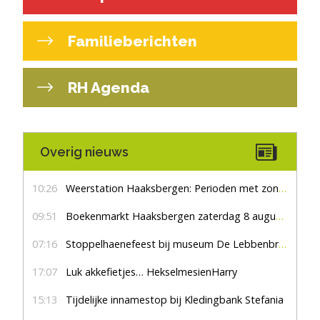
Familieberichten
RH Agenda
Overig nieuws
10:26
Weerstation Haaksbergen: Perioden met zon en droog
09:51
Boekenmarkt Haaksbergen zaterdag 8 augustus, marktplein Haaksbergen
07:16
Stoppelhaenefeest bij museum De Lebbenbrugge
17:07
Luk akkefietjes… HekselmesienHarry
15:13
Tijdelijke innamestop bij Kledingbank Stefania