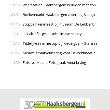
10:26
Weerstation Haaksbergen: Perioden met zon en droog
09:51
Boekenmarkt Haaksbergen zaterdag 8 augustus, marktplein Haaksbergen
07:16
Stoppelhaenefeest bij museum De Lebbenbrugge
17:07
Luk akkefietjes… HekselmesienHarry
15:13
Tijdelijke innamestop bij Kledingbank Stefania
07:57
Nieuwe straatverlichting voor De Veldmaat en De Pas
14:50
Foto vd Maand Fotograaf: Anna Jalving