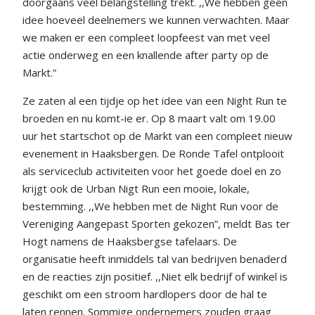
doorgaans veel belangstelling trekt. ,,We hebben geen
idee hoeveel deelnemers we kunnen verwachten. Maar
we maken er een compleet loopfeest van met veel
actie onderweg en een knallende after party op de
Markt.”
Ze zaten al een tijdje op het idee van een Night Run te
broeden en nu komt-ie er. Op 8 maart valt om 19.00
uur het startschot op de Markt van een compleet nieuw
evenement in Haaksbergen. De Ronde Tafel ontplooit
als serviceclub activiteiten voor het goede doel en zo
krijgt ook de Urban Nigt Run een mooie, lokale,
bestemming. ,,We hebben met de Night Run voor de
Vereniging Aangepast Sporten gekozen”, meldt Bas ter
Hogt namens de Haaksbergse tafelaars. De
organisatie heeft inmiddels tal van bedrijven benaderd
en de reacties zijn positief. ,,Niet elk bedrijf of winkel is
geschikt om een stroom hardlopers door de hal te
laten rennen. Sommige ondernemers zouden graag