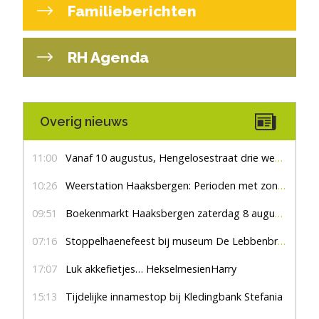
Familieberichten
RH Agenda
Overig nieuws
11:00
Vanaf 10 augustus, Hengelosestraat drie weken dicht voor doorgaand verkeer
10:26
Weerstation Haaksbergen: Perioden met zon en droog
09:51
Boekenmarkt Haaksbergen zaterdag 8 augustus, marktplein Haaksbergen
07:16
Stoppelhaenefeest bij museum De Lebbenbrugge
17:07
Luk akkefietjes… HekselmesienHarry
15:13
Tijdelijke innamestop bij Kledingbank Stefania