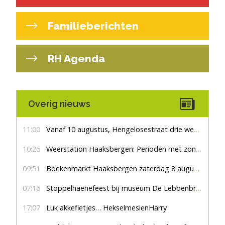
Familieberichten
RH Agenda
Overig nieuws
11:00
Vanaf 10 augustus, Hengelosestraat drie weken dicht voor doorgaand verkeer
10:26
Weerstation Haaksbergen: Perioden met zon en droog
09:51
Boekenmarkt Haaksbergen zaterdag 8 augustus, marktplein Haaksbergen
07:16
Stoppelhaenefeest bij museum De Lebbenbrugge
17:07
Luk akkefietjes… HekselmesienHarry