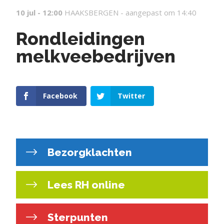
10 jul - 12:00
HAAKSBERGEN -
aangepast om 14:40
Rondleidingen
melkveebedrijven
Facebook
Twitter
Bezorgklachten
Lees RH online
Sterpunten