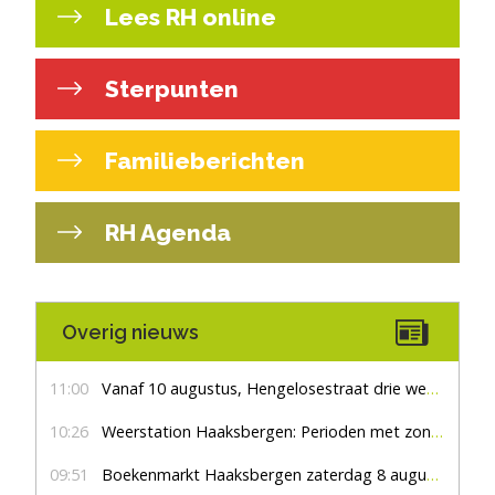
Lees RH online
Sterpunten
Familieberichten
RH Agenda
Overig nieuws
11:00
Vanaf 10 augustus, Hengelosestraat drie weken dicht voor doorgaand verkeer
10:26
Weerstation Haaksbergen: Perioden met zon en droog
09:51
Boekenmarkt Haaksbergen zaterdag 8 augustus, marktplein Haaksbergen