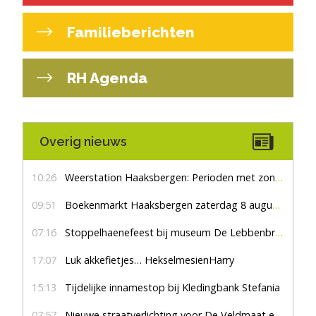
Familieberichten
RH Agenda
Overig nieuws
10:26
Weerstation Haaksbergen: Perioden met zon en droog
09:51
Boekenmarkt Haaksbergen zaterdag 8 augustus, marktplein Haaksbergen
07:16
Stoppelhaenefeest bij museum De Lebbenbrugge
17:07
Luk akkefietjes… HekselmesienHarry
15:13
Tijdelijke innamestop bij Kledingbank Stefania
07:57
Nieuwe straatverlichting voor De Veldmaat en De Pas