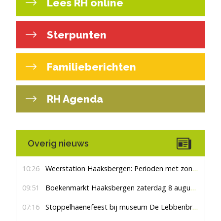
Lees RH online
Sterpunten
Familieberichten
RH Agenda
Overig nieuws
10:26
Weerstation Haaksbergen: Perioden met zon en droog
09:51
Boekenmarkt Haaksbergen zaterdag 8 augustus, marktplein Haaksbergen
07:16
Stoppelhaenefeest bij museum De Lebbenbrugge