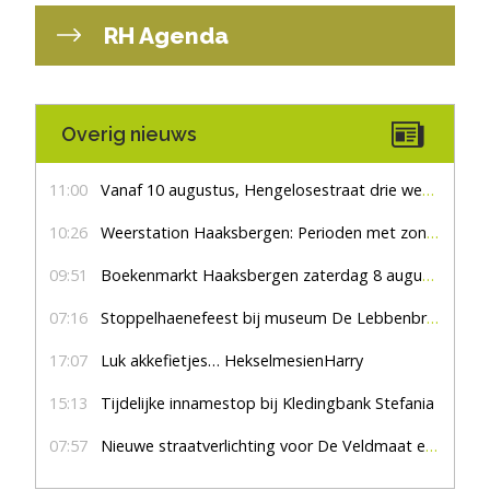
RH Agenda
Overig nieuws
11:00
Vanaf 10 augustus, Hengelosestraat drie weken dicht voor doorgaand verkeer
10:26
Weerstation Haaksbergen: Perioden met zon en droog
09:51
Boekenmarkt Haaksbergen zaterdag 8 augustus, marktplein Haaksbergen
07:16
Stoppelhaenefeest bij museum De Lebbenbrugge
17:07
Luk akkefietjes… HekselmesienHarry
15:13
Tijdelijke innamestop bij Kledingbank Stefania
07:57
Nieuwe straatverlichting voor De Veldmaat en De Pas