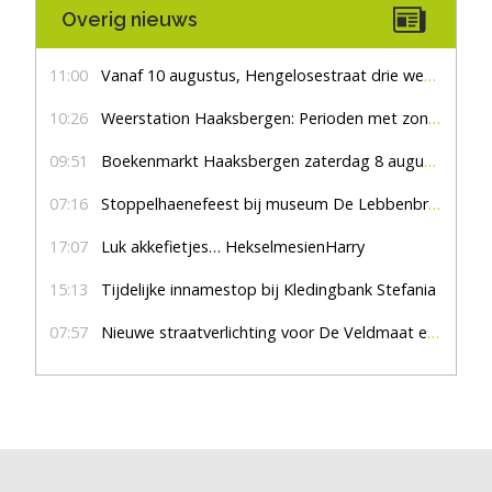
Overig nieuws
11:00
Vanaf 10 augustus, Hengelosestraat drie weken dicht voor doorgaand verkeer
10:26
Weerstation Haaksbergen: Perioden met zon en droog
09:51
Boekenmarkt Haaksbergen zaterdag 8 augustus, marktplein Haaksbergen
07:16
Stoppelhaenefeest bij museum De Lebbenbrugge
17:07
Luk akkefietjes… HekselmesienHarry
15:13
Tijdelijke innamestop bij Kledingbank Stefania
07:57
Nieuwe straatverlichting voor De Veldmaat en De Pas