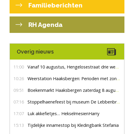
Familieberichten
RH Agenda
Overig nieuws
11:00
Vanaf 10 augustus, Hengelosestraat drie weken dicht voor doorgaand verkeer
10:26
Weerstation Haaksbergen: Perioden met zon en droog
09:51
Boekenmarkt Haaksbergen zaterdag 8 augustus, marktplein Haaksbergen
07:16
Stoppelhaenefeest bij museum De Lebbenbrugge
17:07
Luk akkefietjes… HekselmesienHarry
15:13
Tijdelijke innamestop bij Kledingbank Stefania