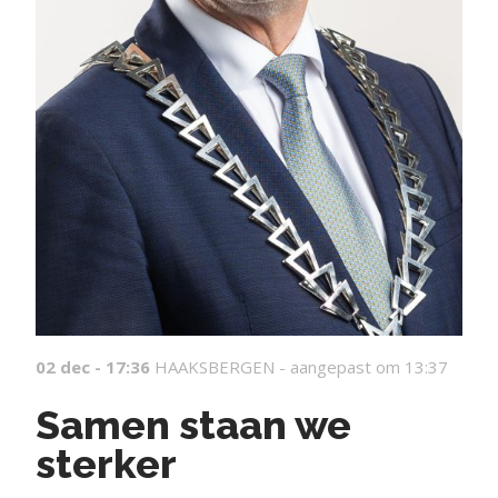
02 dec - 17:36
HAAKSBERGEN -
aangepast om 13:37
Samen staan we
sterker