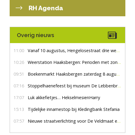
RH Agenda
Overig nieuws
11:00
Vanaf 10 augustus, Hengelosestraat drie weken dicht voor doorgaand verkeer
10:26
Weerstation Haaksbergen: Perioden met zon en droog
09:51
Boekenmarkt Haaksbergen zaterdag 8 augustus, marktplein Haaksbergen
07:16
Stoppelhaenefeest bij museum De Lebbenbrugge
17:07
Luk akkefietjes… HekselmesienHarry
15:13
Tijdelijke innamestop bij Kledingbank Stefania
07:57
Nieuwe straatverlichting voor De Veldmaat en De Pas