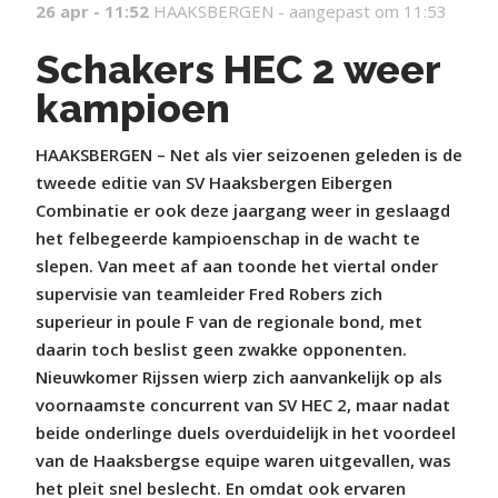
26 apr - 11:52
HAAKSBERGEN -
aangepast om 11:53
Schakers HEC 2 weer
kampioen
HAAKSBERGEN – Net als vier seizoenen geleden is de
tweede editie van SV Haaksbergen Eibergen
Combinatie er ook deze jaargang weer in geslaagd
het felbegeerde kampioenschap in de wacht te
slepen. Van meet af aan toonde het viertal onder
supervisie van teamleider Fred Robers zich
superieur in poule F van de regionale bond, met
daarin toch beslist geen zwakke opponenten.
Nieuwkomer Rijssen wierp zich aanvankelijk op als
voornaamste concurrent van SV HEC 2, maar nadat
beide onderlinge duels overduidelijk in het voordeel
van de Haaksbergse equipe waren uitgevallen, was
het pleit snel beslecht. En omdat ook ervaren