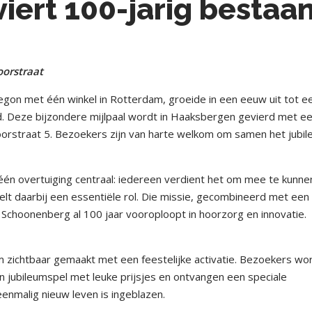
ert 100-jarig bestaa
oorstraat
gon met één winkel in Rotterdam, groeide in een eeuw uit tot e
d. Deze bijzondere mijlpaal wordt in Haaksbergen gevierd met e
poorstraat 5. Bezoekers zijn van harte welkom om samen het jubi
 één overtuiging centraal: iedereen verdient het om mee te kunne
lt daarbij een essentiële rol. Die missie, gecombineerd met een
Schoonenberg al 100 jaar vooroploopt in hoorzorg en innovatie.
um zichtbaar gemaakt met een feestelijke activatie. Bezoekers wo
 jubileumspel met leuke prijsjes en ontvangen een speciale
eenmalig nieuw leven is ingeblazen.