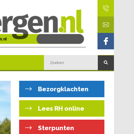
Bezorgklachten
Lees RH online
Sterpunten