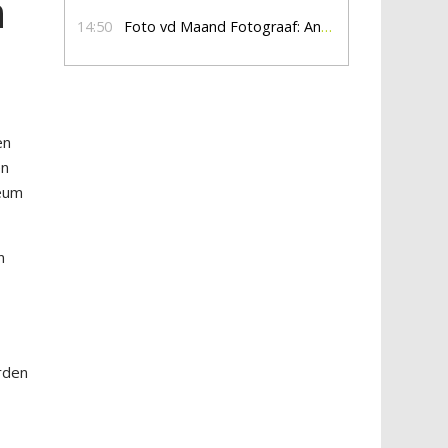
n
14:50
Foto vd Maand Fotograaf: Anna Jalving
en
en
leum
n
rden