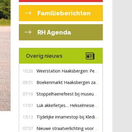
Familieberichten
RH Agenda
Overig nieuws
10:26
Weerstation Haaksbergen: Perioden met zon en droog
09:51
Boekenmarkt Haaksbergen zaterdag 8 augustus, marktplein Haaksbergen
07:16
Stoppelhaenefeest bij museum De Lebbenbrugge
17:07
Luk akkefietjes… HekselmesienHarry
15:13
Tijdelijke innamestop bij Kledingbank Stefania
07:57
Nieuwe straatverlichting voor De Veldmaat en De Pas