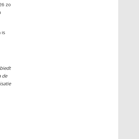
26 zo
n
 is
biedt
a de
satie