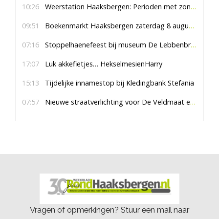
10:26
Weerstation Haaksbergen: Perioden met zon en droog
09:51
Boekenmarkt Haaksbergen zaterdag 8 augustus, marktplein Haaksbergen
07:16
Stoppelhaenefeest bij museum De Lebbenbrugge
17:07
Luk akkefietjes… HekselmesienHarry
15:13
Tijdelijke innamestop bij Kledingbank Stefania
07:57
Nieuwe straatverlichting voor De Veldmaat en De Pas
Vragen of opmerkingen? Stuur een mail naar